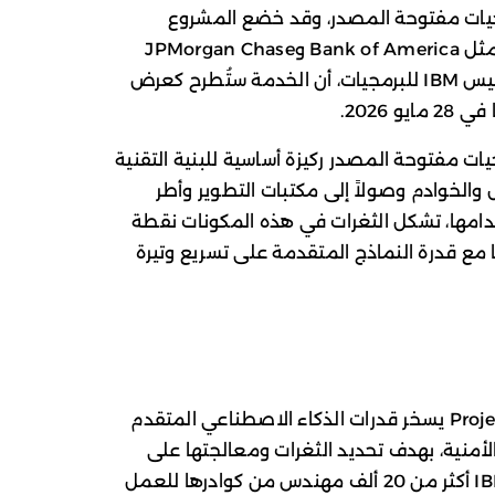
يات مفتوحة المصدر، وقد خضع المشروع
بالفعل للاختبار مع مؤسسات مالية كبرى مثل Bank of America وJPMorgan Chase
وVisa. ومن جانبه، أكد روب توماس، نائب رئيس IBM للبرمجيات، أن الخدمة ستُطرح كعرض
ت مفتوحة المصدر ركيزة أساسية للبنية التقنية
والخوادم وصولاً إلى مكتبات التطوير وأطر
دامها، تشكل الثغرات في هذه المكونات نقطة
ع قدرة النماذج المتقدمة على تسريع وتيرة
كما أشار تقرير Axios إلى أن Project Lightwell يسخر قدرات الذكاء الاصطناعي المتقدم
لأمنية، بهدف تحديد الثغرات ومعالجتها على
نطاق واسع. وفي سبيل ذلك، ستخصص IBM أكثر من 20 ألف مهندس من كوادرها للعمل