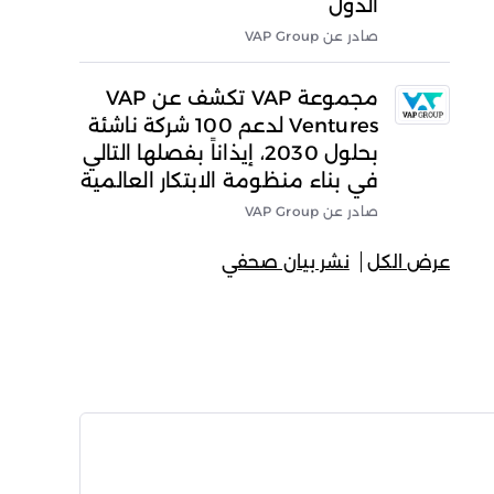
الدول
صادر عن VAP Group
مجموعة VAP تكشف عن VAP
Ventures لدعم 100 شركة ناشئة
بحلول 2030، إيذاناً بفصلها التالي
في بناء منظومة الابتكار العالمية
صادر عن VAP Group
عرض الكل
نشر بيان صحفي