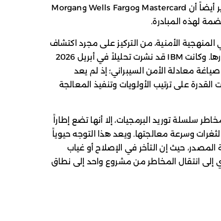
بدوام كامل على هذا المشروع. وذكر التقرير أيضاً أن Mastercard وWells Fargo وMorgan
المنهجية الأمنية، من التركيز على مجرد اكتشاف
الثغرات إلى تسريع وتيرة إصلاحها وإدارة آثارها. وكانت IBM قد نشرت تحليلاً في أبريل 2026
 أن نماذج مثل Mythos تعيد صياغة معادلة الأمن السيبراني؛ إذ لم يعد
القدرة على ترتيب الأولويات وتنفيذ المعالجة
مخاطر سلسلة توريد البرمجيات، إلا أنها تضع إطاراً
ثغرات وسرعة معالجتها. ويعد هذا التوجه حيوياً
لمصدر، حيث إن التأخر في الإصلاح أو غياب
 إلى انتقال المخاطر من مشروع واحد إلى نطاق