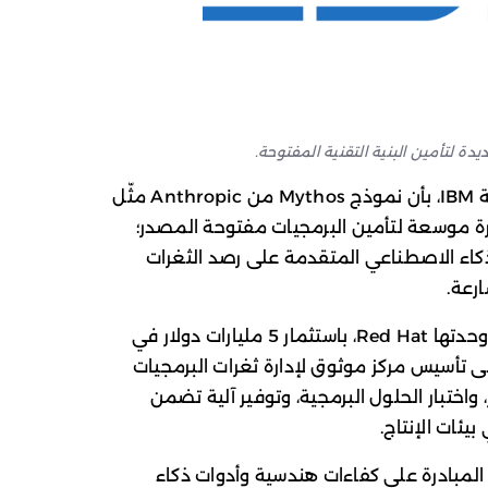
صرح أرفيند كريشنا، الرئيس التنفيذي لشركة IBM، بأن نموذج Mythos من Anthropic مثّل
درة موسعة لتأمين البرمجيات مفتوحة المصدر؛
كاء الاصطناعي المتقدمة على رصد الثغرات
رعة.
وفي هذا السياق، تلتزم IBM، بالتعاون مع وحدتها Red Hat، باستثمار 5 مليارات دولار في
Proj، الذي يهدف إلى تأسيس مركز موثوق لإدارة ثغرات البرمجيات
اختبار الحلول البرمجية، وتوفير آلية تضمن
يئات الإنتاج.
ته وكالة Reuters، ستعتمد المبادرة على كفاءات هندسية وأدوات ذكاء