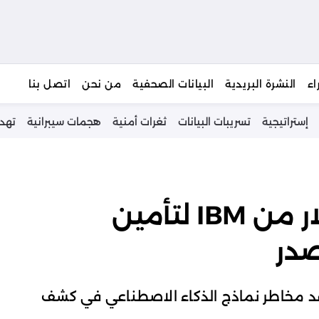
يبحث
اء
النشرة البريدية
البيانات الصحفية
من نحن
اتصل بنا
إستراتيجية
تسريبات البيانات
ثغرات أمنية
هجمات سيبرانية
تهد
استثمار بـ 5 مليارات دولار من IBM لتأمين
صدر
ء على تصاعد مخاطر نماذج الذكاء الاصطناعي في كشف