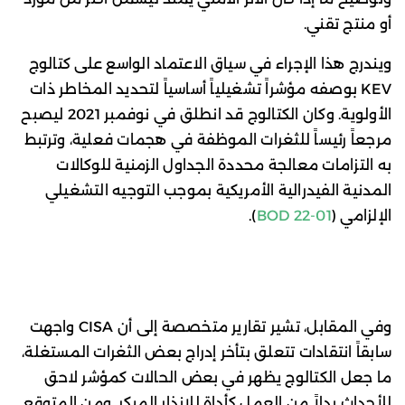
أو منتج تقني.
ويندرج هذا الإجراء في سياق الاعتماد الواسع على كتالوج
KEV بوصفه مؤشراً تشغيلياً أساسياً لتحديد المخاطر ذات
الأولوية. وكان الكتالوج قد انطلق في نوفمبر 2021 ليصبح
مرجعاً رئيساً للثغرات الموظفة في هجمات فعلية، وترتبط
به التزامات معالجة محددة الجداول الزمنية للوكالات
المدنية الفيدرالية الأمريكية بموجب التوجيه التشغيلي
الإلزامي (
BOD 22-01
).
وفي المقابل، تشير تقارير متخصصة إلى أن CISA واجهت
سابقاً انتقادات تتعلق بتأخر إدراج بعض الثغرات المستغلة،
ما جعل الكتالوج يظهر في بعض الحالات كمؤشر لاحق
للأحداث بدلاً من العمل كأداة للإنذار المبكر. ومن المتوقع