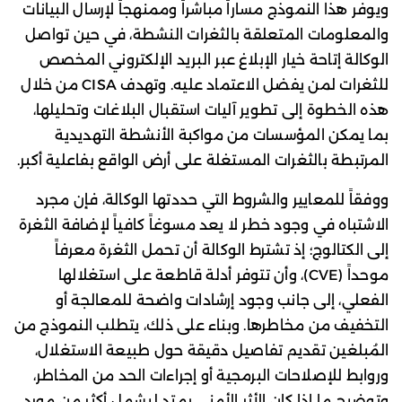
ويوفر هذا النموذج مساراً مباشراً وممنهجاً لإرسال البيانات
والمعلومات المتعلقة بالثغرات النشطة، في حين تواصل
الوكالة إتاحة خيار الإبلاغ عبر البريد الإلكتروني المخصص
للثغرات لمن يفضل الاعتماد عليه. وتهدف CISA من خلال
هذه الخطوة إلى تطوير آليات استقبال البلاغات وتحليلها،
بما يمكن المؤسسات من مواكبة الأنشطة التهديدية
المرتبطة بالثغرات المستغلة على أرض الواقع بفاعلية أكبر.
ووفقاً للمعايير والشروط التي حددتها الوكالة، فإن مجرد
الاشتباه في وجود خطر لا يعد مسوغاً كافياً لإضافة الثغرة
إلى الكتالوج؛ إذ تشترط الوكالة أن تحمل الثغرة معرفاً
موحداً (CVE)، وأن تتوفر أدلة قاطعة على استغلالها
الفعلي، إلى جانب وجود إرشادات واضحة للمعالجة أو
التخفيف من مخاطرها. وبناء على ذلك، يتطلب النموذج من
المُبلغين تقديم تفاصيل دقيقة حول طبيعة الاستغلال،
وروابط للإصلاحات البرمجية أو إجراءات الحد من المخاطر،
وتوضيح ما إذا كان الأثر الأمني يمتد ليشمل أكثر من مورد