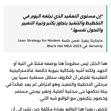
“إن مستوى التعقيد الذي نبلغه اليوم في
التخطيط والتنفيذ يتجاوز بكثير وتيرة التغيير
والتحول نفسها.”
مارجاريتا ريفيرا، ضمن جلسة Lean Strategy for Modern
Security، في Black Hat MEA 2025.
هذا الخلل ليس مطروحاً هنا بوصفه فشلاً في النية أو
الجهد، ولكنه أشبه بإشكالية بنيوية خالصة. فالاستراتيجية
التقليدية تفترض أن الظروف ستظل مستقرة نسبياً بين
مرحلتي التخطيط والتنفيذ، وهو افتراض لم يعد صالحاً في
بيئة تحكمها بنى سحابية أصلية، وتغير برمجي مستمر،
وخصوم يتكيفون مع الواقع شبه الآني.
تلخص ريفيرا هذا الواقع بعبارة مكثفة حين تشير إلى أن