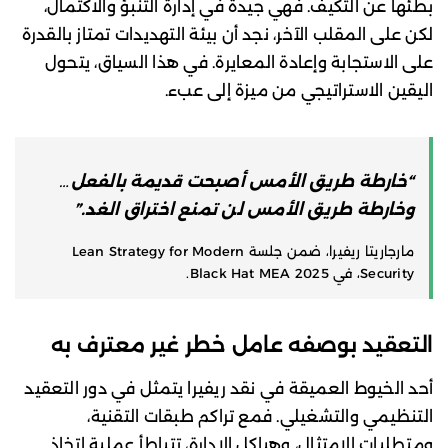
بطئها عن التكيف. فهي جيدة في إدارة التنبؤ والاكتمال،
لكن على المقلب الآخر، نجد أن بيئة التهديدات تمتاز بالقدرة
على الاستجابة وإعادة المعايرة. في هذا السياق، يتحول
اليقين الاستراتيجي من ميزة إلى عبء.
“خارطة طريق الأمس أصبحت قديمة بالفعل…
وخارطة طريق الأمس لن تمنع اختراق الغد.”
مارجاريتا ريفيرا، ضمن جلسة Lean Strategy for Modern
Security، في Black Hat MEA 2025.
التعقيد بوصفه عامل خطر غير معترف به
أحد الخيوط العميقة في نقد ريفيرا يتمثل في دور التعقيد
التنظيمي والتشغيلي. فمع تراكم طبقات التقنية،
ومتطلبات الامتثال، وهياكل الإدارة، تتباطأ عملية اتخاذ