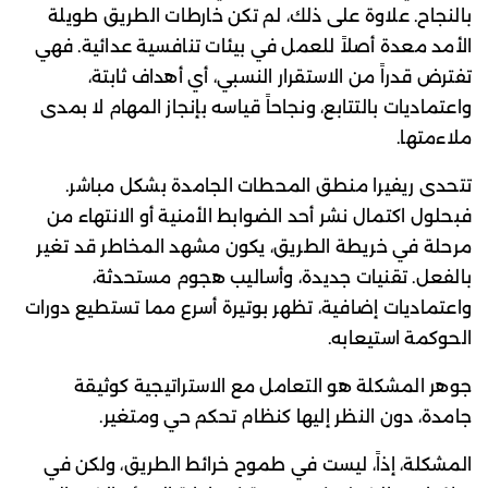
بالنجاح. علاوة على ذلك، لم تكن خارطات الطريق طويلة
الأمد معدة أصلاً للعمل في بيئات تنافسية عدائية. فهي
تفترض قدراً من الاستقرار النسبي، أي أهداف ثابتة،
واعتماديات بالتتابع، ونجاحاً قياسه بإنجاز المهام لا بمدى
ملاءمتها.
تتحدى ريفيرا منطق المحطات الجامدة بشكل مباشر.
فبحلول اكتمال نشر أحد الضوابط الأمنية أو الانتهاء من
مرحلة في خريطة الطريق، يكون مشهد المخاطر قد تغير
بالفعل. تقنيات جديدة، وأساليب هجوم مستحدثة،
واعتماديات إضافية، تظهر بوتيرة أسرع مما تستطيع دورات
الحوكمة استيعابه.
جوهر المشكلة هو التعامل مع الاستراتيجية كوثيقة
جامدة، دون النظر إليها كنظام تحكم حي ومتغير.
المشكلة، إذاً، ليست في طموح خرائط الطريق، ولكن في