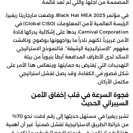
المصممة من أجلها، والتي لم تعد قائمة.
في مؤتمر Black Hat MEA 2025، وضعت مارجاريتا ريفيرا،
الرئيسة العالمية لأمن المعلومات (Global CISO) في
Carnival Corporation، يدها على إشكالية يدركها قادة
الأمن غريزياً، لكنهم نادراً ما يواجهونها بوضوح، وناقشت
مفهوم “الاستراتيجية الرشيقة”. فالنموذج الاستراتيجي
السائد لدى الأطراف المدافعة أبطأ بنيوياً من بيئة
التهديدات التي يُفترض به حمايتها. وينعكس هذا الأمر على
شكل قصور في الكفاءة، وقد يصل لفشل استراتيجي
مكتمل الأركان.
فجوة السرعة في قلب إخفاق الأمن
السيبراني الحديث
تشير ريفيرا في مستهل حديثها إلى رقم لافت؛ نحو 70%
من خرائط الطريق الاستراتيجية تفشل ضمنياً. غير أن أهمية
هذا الرقم لا تكمن في قيمته الإحصائية بقدر ما تكمن في