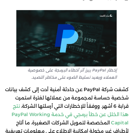
إخطار PayPal يبرز أثر أخطاء البرمجة على خصوصية
العملاء ويعيد تسليط الضوء على مخاطر التصيد.
كشفت شركة PayPal عن حادثة أمنية أدت إلى كشف بيانات
شخصية حساسة لمجموعة من عملائها لفترة استمرت
قرابة 6 أشهر. ووفقاً للإخطارات التي أرسلتها الشركة،
نتج
هذا الخلل عن خطأ برمجي في خدمة PayPal Working
Capital
المخصصة لتمويل الشركات الصغيرة، ما أتاح
لأطراف غير مخولة إمكانية الاطلاع على معلومات تعريفية