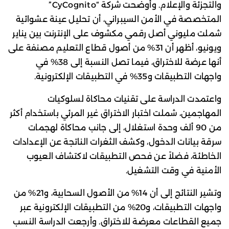
والتجزئة والإعلام. وأوضحت شركة “CyCognito”
المتخصصة في الأمن السيبراني، أن تحليل عينة عشوائية
شملت مليوني أصل رقمي مكشوف على الإنترنت بين يناير
ويونيو، أظهر أن 31% من أصول قطاع التعليم مصنفة على
أنها عرضة للاختراق، فيما تصل النسبة إلى 38% في
واجهات التطبيقات و35% في التطبيقات الإلكترونية.
واعتمدت الدراسة على تقنيات محاكاة لسلوكيات
المهاجمين، شملت اختبار الاختراق غير المرئي باستخدام أكثر
من 90 ألف وحدة استغلال، إلى جانب محاكاة لهجمات
سرقة بيانات الدخول، وكشف الثغرات الناتجة عن الإعدادات
الخاطئة، فضلاً عن فحص التطبيقات لاكتشاف العيوب
الأمنية في وقت التشغيل.
وتشير النتائج إلى أن 14% من الأصول السحابية، و21% من
واجهات التطبيقات، و20% من التطبيقات الإلكترونية عبر
جميع القطاعات معرضة للاختراق. وأرجعت الدراسة النسب