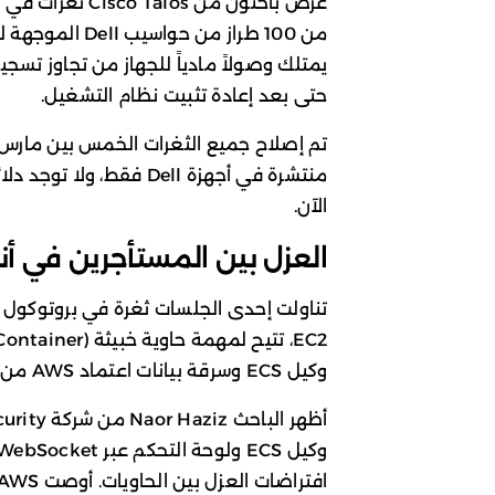
من 100 طراز من 
يمتلك وصولاً مادياً للجهاز من تجاوز تسجيل
حتى بعد إعادة تثبيت نظام التشغيل.
منتشرة في أجهزة Dell فق
الآن.
العزل بين المستأجرين في أ
وكيل ECS وسرقة بيانات اعتماد AWS من مهام أخرى ذات امتيازات أعلى على نفس الخادم.
افتراضات العزل بين الحاويات. أوصت AWS باستخدام نماذج عزل أقوى مثل Fargate.