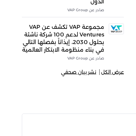
الدول
صادر عن VAP Group
مجموعة VAP تكشف عن VAP
Ventures لدعم 100 شركة ناشئة
بحلول 2030، إيذاناً بفصلها التالي
في بناء منظومة الابتكار العالمية
صادر عن VAP Group
عرض الكل
نشر بيان صحفي