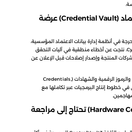
ة.
الخزائن الرقمية لبيانات الاعتماد (Credential Vault) عرضة
كة Cyata عن ثغرات حرجة في أنظمة إدارة بيانات الاعتماد المؤسسية،
مثل HashiCorp Vault وCyberArk Conjur، نتجت عن أخطاء منطقية في آليات التحقق
شركات المنتجة وإصدار إصلاحات قبل الإعلان عن
تُستخدم هذه الخزائن لحفظ بيانات الدخول والرموز الرقمية والشهادات (Credentials,
هي عنصر رئيسي في خطوط إنتاج البرمجيات عبر تكاملها مع
مكونات العتاد (Hardware Components) تحتاج إلى مراجعة