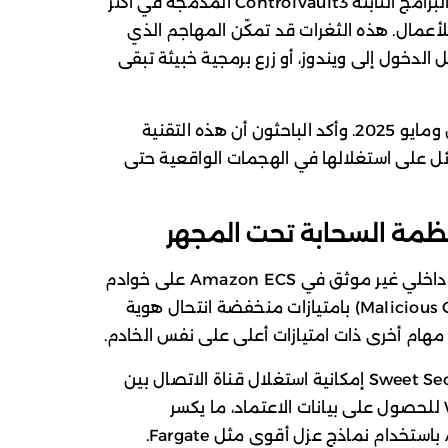
عرض باحثون من Cisco Talos ثغرات في البرامج الثابتة ControlVault3 المدمجة في أكثر
حواسيب Dell الموجهة للأعمال. هذه الثغرات قد تمكّن المهاجم الذي
 الدخول إلى ويندوز، أو زرع برمجية خبيثة تبقى
تم إصلاح جميع الثغرات الخمس بين مارس ومايو 2025. وأكد الباحثون أن هذه التقنية
ط، ولا توجد دلائل على استغلالها في الهجمات الواقعية حتى
نظمة السحابة تحت المجهر
تناولت إحدى الجلسات ثغرة في بروتوكول داخلي غير موثق في Amazon ECS على خوادم
EC2، تتيح لمهمة حاوية خبيثة (Malicious Container) بامتيازات منخفضة انتحال هوية
أظهر الباحث Naor Haziz من شركة Sweet Security إمكانية استغلال قناة الاتصال بين
وكيل ECS ولوحة التحكم عبر WebSocket للحصول على بيانات الاعتماد، ما يكسر