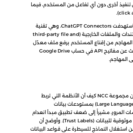
ن تنفيذ أخرى دون أي تفاعل من المستخدم، فيما
قدم الباحثون مثالاً لتجربة إثبات المفهوم استهدفت ChatGPT Connectors، وهي تقنية
تربط المساعد الذكي بخدمات تخزين المستندات والملفات الخارجية (third-party file and
document s). إذا تمكن المهاجم من إقناع المستخدم برفع ملف معدّل
وطلب تلخيصه، يمكن تفعيل أمر خفي يبحث عن مفاتيح API في حساب Google Drive
ى المهاجم.
خلال عرض آخر، أظهر David Brauchler من مجموعة NCC كيف أن الأنظمة التي تربط
النماذج اللغوية الكبيرة (Large Language Models – LLMs) بمستودعات بيانات
ات المرور، مشيراً إلى ضعف تطبيق مبدأ انعدام
الثقة (Zero Trust) وضرورة وضع تسميات موثوقية للبيانات (Trust Labels). وأوضح أن
من استغلال النماذج للسيطرة على قواعد البيانات