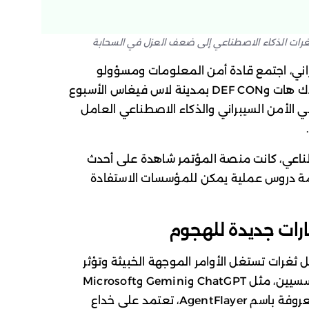
اني، اجتمع قادة أمن المعلومات ومسؤولو
الأمن التنفيذيون (CISOs) في مؤتمري بلاك هات وDEF CON بمدينة لاس فيغاس الأسبوع
 الأمن السيبراني والذكاء الاصطناعي العامل
طناعي، كانت منصة المؤتمر شاهدة على أحدث
دمة دروس عملية يمكن للمؤسسات الاستفادة
رات جديدة للهجوم
الأمن في شركة Zenity سلاسل ثغرات تستغل الأوامر الموجهة الخبيثة وتؤثر
على العديد من المساعدين الذكيين المؤسسيين، مثل ChatGPT وGemini وMicrosoft
Copilot وغيرها. بعض هذه الهجمات، المعروفة باسم AgentFlayer، تعتمد على خداع