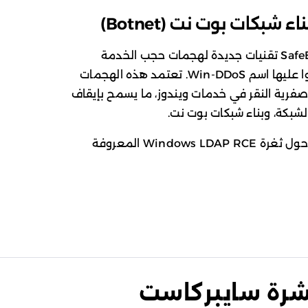
شبكات بوت نت (Botnet)
في مؤتمر DEF CON، عرض باحثو SafeBreach تقنيات جديدة لهجمات حجب الخدمة
الموزعة (DDoS) ضد أنظمة ويندوز، أطلقوا عليها اسم Win-DDoS. تعتمد هذه الهجمات
ر العمل RPC مع ثغرات صفرية النقر في خدمات ويندوز، ما يسمح بإيقاف
لشبكة، وبناء شبكات بوت نت.
جاء هذا الاكتشاف استكمالاً لأبحاث سابقة حول ثغرة Windows LDAP RCE المعروفة
نشرة سايبركاست