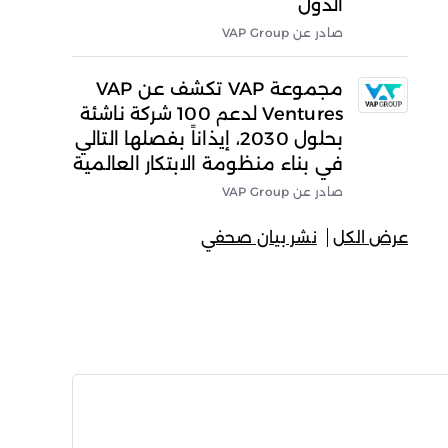
الدول
صادر عن VAP Group
مجموعة VAP تكشف عن VAP
Ventures لدعم 100 شركة ناشئة
بحلول 2030، إيذاناً بفصلها التالي
في بناء منظومة الابتكار العالمية
صادر عن VAP Group
عرض الكل
نشر بيان صحفي