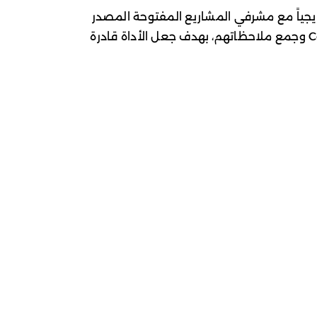
يجياً مع مشرفي المشاريع المفتوحة المصدر
الحرجة لتزويدهم بتصحيحات CodeMender وجمع ملاحظاتهم، بهدف جعل الأداة قادرة