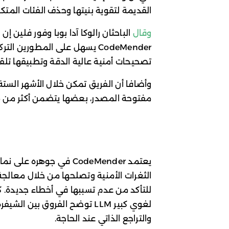
القديمة لتقوية بنيتها وحذف الفئات المتكرر
وقال
الباحثان رالوکا آدا بوبا وفور فلين إ
CodeMender يسهل على المطورين 
تصحيحات أمنية عالية الدقة وتطبيقها تلقائي
مفتوحة المصدر، بعضها يتضمن أكثر من 4.5 مليون سطر من الشيفرة.
يعتمد CodeMender في جوهره على نماذج
الثغرات الأمنية وتصلحها من خلال معالجة 
للتأكد من عدم تسببها في أخطاء جديدة. 
لغوي كبير LLM توضح الفروق بي
والتراجع الذاتي عند الحاجة.