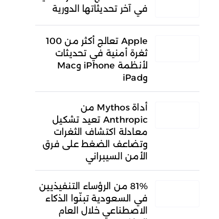
في آخر تحديثاتها الدورية
Apple تعالج أكثر من 100
ثغرة أمنية في تحديثات
لأنظمة iPhone وMac
وiPad
أداة Mythos من
Anthropic تعيد تشكيل
معادلة اكتشاف الثغرات
وتضاعف الضغط على فرق
الأمن السيبراني
81% من الرؤساء التنفيذيين
في السعودية تبنّوا الذكاء
الاصطناعي خلال العام