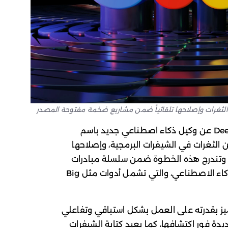
أعلنت جوجل عبر قسم ديب مايند DeepMind عن وكيل ذكاء اصطناعي جديد باسم
ئي عن الثغرات في الشيفرات البرمجية، وإصلاحها
اً. وتندرج هذه الخطوة ضمن سلسلة مبادرات
جوجل لتعزيز أمان البرمجيات باستخدام الذكاء الاصطناعي، والتي تشمل أدوات مثل Big
 ديب مايند أن CodeMender يتميز بقدرته على العمل بشكل استباقي وتفاعلي
يدة فور اكتشافها، كما يعيد كتابة الشيفرات