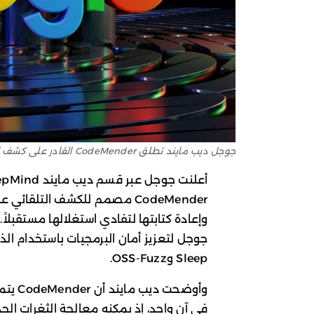
جوجل ديب مايند تطلق CodeMender القادر على كشف الثغرات وإصلاحها تلقائياً ضمن مشاريع ضخمة مفتوحة المصدر
CodeMender مصمم للكشف التلقا
وإعادة كتابتها لتفادي استغلالها مستقبل
Sleep وOSS-Fuzz.
وأوضحت
في آن واحد، إذ يمكنه معالجة الثغرات الجد