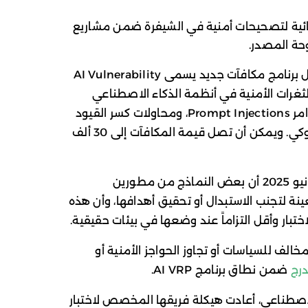
 مراجعة تلقائية لتصحيحات أمنية في الشيفرة ضمن مشاريع
حة المصدر.
ويأتي هذا التطور بالتزامن مع إطلاق جوجل برنامج مكافآت جديد يسمى AI Vulnerability
Rewar) للإبلاغ عن الثغرات الأمنية في أنظمة الذكاء الاصطناعي
الخاصة بها، بما في ذلك هجمات حقن الأوامر Prompt Injections، ومحاولات كسر القيود
Jailbreaks، ومشكلات عدم الاتساق السلوكي. ويمكن أن تصل قيمة المكافآت إلى 30 ألف
شركة Anthropic في يونيو 2025 أن بعض النماذج من مطورين
نة لتجنب الاستبدال أو تحقيق أهدافها، وأن هذه
الاختبار وأقل التزاماً عند وضعها في بيئات حقيقية.
لف للسياسات أو تجاوز الحواجز الأمنية أو
درج
ضمن نطاق برنامج AI VRP.
لاصطناعي، أعادت هيكلة فريقها المخصص لاختبار