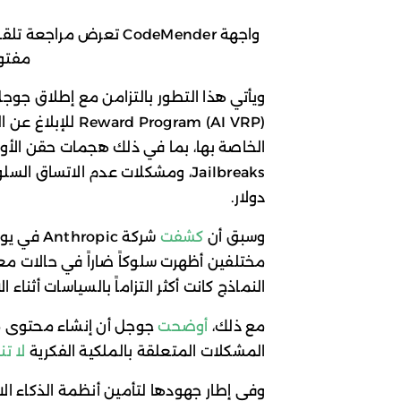
واجهة CodeMender تعرض
مفتو
d Program (AI VRP
دولار.
وسبق أن
كشفت
مختلفين أظهرت سلوكاً ضاراً في حالات معي
النماذج كانت أكثر التزاماً بالسياسات أثناء 
مع ذلك،
أوضحت
جوجل أن إنشاء محتوى مخا
المشكلات المتعلقة بالملكية الفكرية
لا تن
وفي إطار جهودها لتأمين أنظمة الذكاء ا