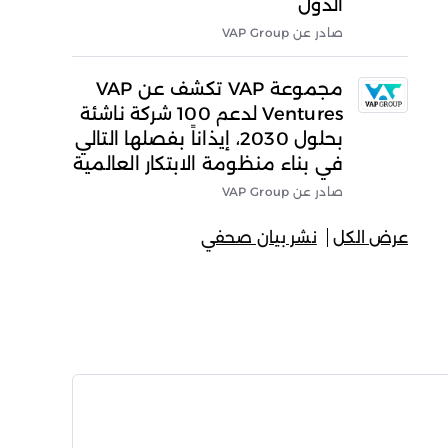
الدول
صادر عن VAP Group
مجموعة VAP تكشف عن VAP
Ventures لدعم 100 شركة ناشئة
بحلول 2030، إيذاناً بفصلها التالي
في بناء منظومة الابتكار العالمية
صادر عن VAP Group
عرض الكل
نشر بيان صحفي