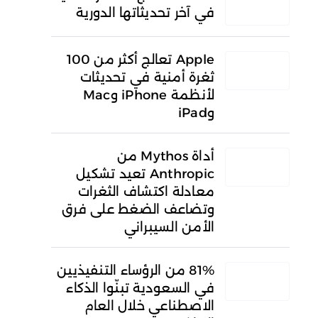
في آخر تحديثاتها الدورية
Apple تعالج أكثر من 100
ثغرة أمنية في تحديثات
لأنظمة iPhone وMac
وiPad
أداة Mythos من
Anthropic تعيد تشكيل
معادلة اكتشاف الثغرات
وتضاعف الضغط على فرق
الأمن السيبراني
81% من الرؤساء التنفيذيين
في السعودية تبنّوا الذكاء
الاصطناعي خلال العام