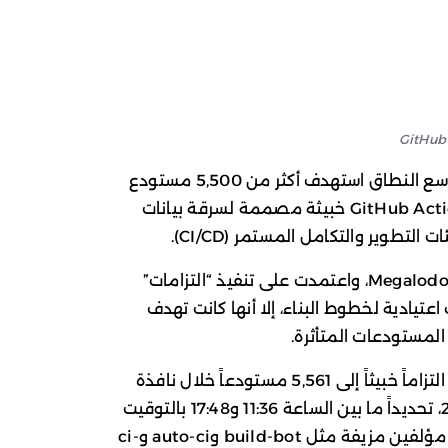
تعرضت سلسلة إمداد البرمجيات لهجوم واسع النطاق استهدف أكثر من 5,500 مستودع
على منصة GitHub، عبر حقن ملفات GitHub Actions خبيثة مصممة لسرقة بيانات
التطوير والتكامل المستمر (CI/CD).
أطلق باحثو SafeDep على الحملة اسم Megalodon، واعتمدت على تنفيذ “التزامات”
يثات اعتيادية لخطوط البناء، إلا أنها كانت تهدف
لمستودعات المتأثرة.
وأوضحت SafeDep أن الحملة مررت 5,718 التزاماً خبيثاً إلى 5,561 مستودعاً خلال نافذة
زمنية لم تتجاوز 6 ساعات في 18 مايو 2026، تحديداً ما بين الساعة 11:36 و17:48 بالتوقيت
العالمي. وقد استخدم المهاجمون هويات مؤلفين مزيفة مثل build-bot وauto-ci وci-