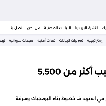
يبحث
اء
النشرة البريدية
البيانات الصحفية
من نحن
اتصل بنا
إستراتيجية
تسريبات البيانات
ثغرات أمنية
هجمات سيبرانية
تهد
هجوم Megalodon يصيب أكثر من 5,500
عن تصعيد خطير في استهداف خطوط بناء البرمجيات وسرقة