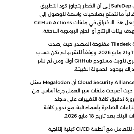
وتشير التفاصيل التقنية المنشورة من قبل SafeDep إلى أن الخطر يتجاوز كود التطبيق
غالباً ما تتمتع بصلاحيات واسعة للوصول إلى
السحابة والمستودعات وسجلات الحزم. ويجعل هذا الاختراق في ملفات GitHub Actions
يئات الإنتاج أو الحزم البرمجية اللاحقة.
وقد ظهر أثر هذه الحملة بوضوح في حزمة Tiledesk مفتوحة المصدر، حيث رصدت
SafeDep إصدارات خبيثة منها نُشرت بين 19 و21 مايو 2026. ووفقاً للتقرير، لم يكن حساب
npm نفسه نقطة الاختراق المباشرة، بل جرى تلويث مستودع GitHub أولاً، ومن ثم نشر
ك بوجود الحمولة الخبيثة.
وأكدت تحليلات لاحقة من OX Security وCloud Security Alliance أن Megalodon يمثل
مطاً متصاعداً من تسميم خطوط CI/CD، حيث أصبحت ملفات سير العمل جزءاً أساسياً من
رة تدقيق كافة التغييرات على مجلد
سجلات الالتزامات الصادرة بأسماء آلية، مع تدوير كافة
عد تاريخ 18 مايو 2026.
ويبرز هذا الهجوم حاجة المؤسسات الماسة للتعامل مع أنظمة CI/CD كبنية إنتاجية