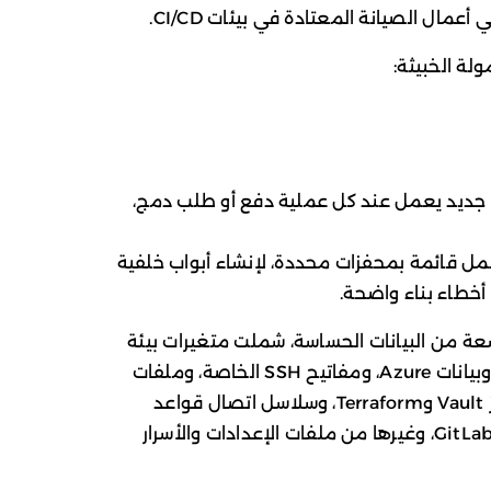
ة الخبيثة:
ديد يعمل عند كل عملية دفع أو طلب دمج،
ل قائمة بمحفزات محددة، لإنشاء أبواب خلفية
 أخطاء بناء واضحة.
ة من البيانات الحساسة، شملت متغيرات بيئة
CI، ومفاتيح AWS، ورموز Google Cloud، وبيانات Azure، ومفاتيح SSH الخاصة، وملفات
Docker وKubernetes، بالإضافة إلى رموز Vault وTerraform، وسلاسل اتصال قواعد
البيانات، ورموز GitHub Actions وGitLab CI/CD، وغيرها من ملفات الإعدادات والأسرار