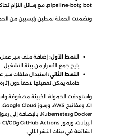
bot وpipeline-bot، مع رسائل التزام تحاكي أعمال الصيانة المعتادة في بيئات CI/CD.
وتضمنت الحملة نمطين رئيسيين من الحمول
النمط الأول:
إضافة ملف سير عمل ج
يتيح جمع الأسرار من بيئة التشغيل.
النمط الثاني:
استبدال ملفات سير عم
خاملة يمكن تفعيلها لاحقاً دون إثارة
واستهدفت الحمولة الخبيثة مصفوفة واسع
الشائعة في بيئات النشر الآلي.