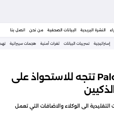
يبحث
اء
النشرة البريدية
البيانات الصحفية
من نحن
اتصل بنا
إستراتيجية
تسريبات البيانات
ثغرات أمنية
هجمات سيبرانية
تهد
شركة Palo Alto Networks تتجه للاستحواذ على
لتقليدية الى الوكلاء والاضافات التي تعمل