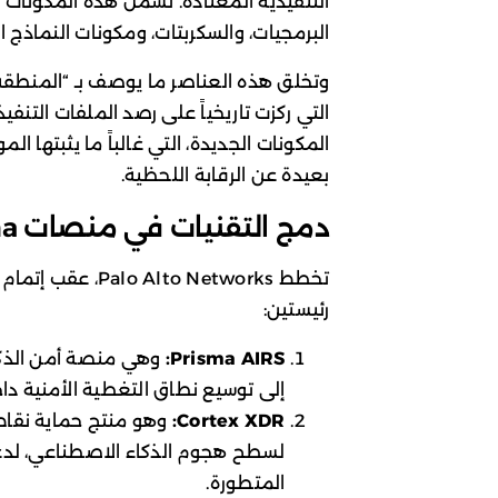
التنفيذية المعتادة. تشمل هذه المكونات
البرمجيات، والسكربتات، ومكونات النماذج ال
وتخلق هذه العناصر ما يوصف بـ “المنطقة ا
التي ركزت تاريخياً على رصد الملفات التنفيذ
المكونات الجديدة، التي غالباً ما يثبتها 
بعيدة عن الرقابة اللحظية.
دمج التقنيات في منصات Prisma وCortex
رئيستين:
Prisma AIRS:
وهي منصة أمن الذكا
إلى توسيع نطاق التغطية الأمنية دا
Cortex XDR:
وهو منتج حماية نقاط 
لسطح هجوم الذكاء الاصطناعي، لدعم
المتطورة.