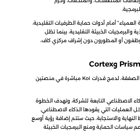
 إضافات المتصفحات، والملحقات، وحزم
برمجية.
لعمياء” أمام أدوات حماية الطرفيات التقليدية،
ية والبرمجيات الخبيثة التقليدية، بينما تظل
الموظفون أو المطورون دون إشراف مركزي كاف،
تخطط Palo Alto Networks، عقب إتمام الصفقة، لدمج قدرات Koi مباشرة في منصتين
ء الاصطناعي التابعة للشركة، وتهدف الخطوة
خل العمليات التي يقودها الذكاء الاصطناعي.
النهاية والاستجابة، حيث ستتم إضافة رؤية أوسع
 سياسات الحماية ومنع البرمجيات الخبيثة