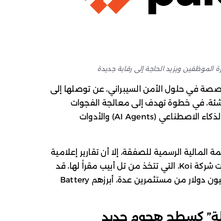
 الموظفين ويزيد الحاجة إلى رقابة جديدة
 Palo Alto Networks، المتخصصة في حلول الأمن السيبراني، عن توصلها إلى
هائي للاستحواذ على شركة Koi الناشئة، في خطوة تهدف إلى معالجة الفجوات
الرقابية المتزايدة الناتجة عن انتشار وكلاء الذكاء الاصطناعي (AI Agents) والأدوات
. وكانت شركة Koi، التي تتخذ من تل أبيب مقراً لها، قد
جمعت في وقت سابق تمويلاً قدره 48 مليون دولار من مستثمرين عدة، أبرزهم Battery
يلة” كسطح هجوم جديد