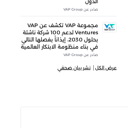
الدول
صادر عن VAP Group
مجموعة VAP تكشف عن VAP
Ventures لدعم 100 شركة ناشئة
بحلول 2030، إيذاناً بفصلها التالي
في بناء منظومة الابتكار العالمية
صادر عن VAP Group
عرض الكل
نشر بيان صحفي