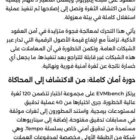
تبدأ من اكتشاف الثغرة وتصل إلى إصلاحها ثم تنفيذ عملية
استغلال كاملة في بيئة معزولة.
يأتي هذا التحرك لمعالجة فجوة متزايدة في أمن العقود
الذكية، تزامناً مع ارتفاع قيمة الأصول الرقمية التي تدار عبر
الشبكات العامة. وتكمن الخطورة في أن المعاملات على
هذه الشبكات غير قابلة للتراجع بعد تنفيذها، ما يجعل أي
خسارة ناتجة عن ثغرة أمنية فورية ونهائية.
دورة أمان كاملة: من الاكتشاف إلى المحاكاة
يرتكز EVMbench على مجموعة اختبار تتضمن 120 ثغرة
عالية الخطورة، جرى اختيارها من 40 عملية تدقيق
لمستودعات برمجية. واستند المطورون إلى ثغرات موثقة
في مسابقات تدقيق مفتوحة، إضافة إلى سيناريوهات
مستمدة من تدقيق أمني خاص بسلسلة Tempo، وهي
شبكة من الطبقة الأولى مخصصة لمدفوعات العملات