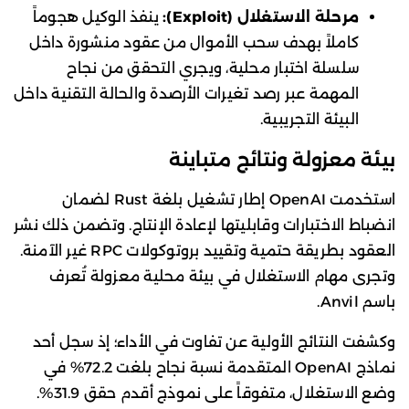
مرحلة الاستغلال (Exploit):
ينفذ الوكيل هجوماً
كاملاً بهدف سحب الأموال من عقود منشورة داخل
سلسلة اختبار محلية، ويجري التحقق من نجاح
المهمة عبر رصد تغيرات الأرصدة والحالة التقنية داخل
البيئة التجريبية.
بيئة معزولة ونتائج متباينة
استخدمت OpenAI إطار تشغيل بلغة Rust لضمان
انضباط الاختبارات وقابليتها لإعادة الإنتاج. وتضمن ذلك نشر
العقود بطريقة حتمية وتقييد بروتوكولات RPC غير الآمنة.
وتجرى مهام الاستغلال في بيئة محلية معزولة تُعرف
باسم Anvil.
وكشفت النتائج الأولية عن تفاوت في الأداء؛ إذ سجل أحد
نماذج OpenAI المتقدمة نسبة نجاح بلغت 72.2% في
وضع الاستغلال، متفوقاً على نموذج أقدم حقق 31.9%.