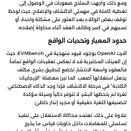
ومع ذلك، واجهت النماذج صعوبات في الوصول إلى
تغطية كاملة في مهمتي الاكتشاف والإصلاح، حيث لوحظ
توقف بعض الوكلاء بعد العثور على مشكلة واحدة، أو
تسببهم في كسر وظائف العقد أثناء محاولة إصلاحه.
حدود المعيار وتحديات الواقع
أقرت OpenAI بوجود قيود منهجية في EVMbench، حيث
إن العينات المختبرية قد لا تعكس تعقيدات الواقع تماماً؛
فالعقود واسعة الانتشار تخضع لتدقيق بشري مكثف
يجعل استغلالها أصعب. كما تبرز معضلة “الإيجابيات
الكاذبة” في مرحلة الاكتشاف، فإذا وجد الذكاء الاصطناعي
ثغرة لم يلحظها البشر، لا تتوفر حالياً وسيلة مؤكدة
لتصنيفها كثغرة حقيقية أو مجرد إنذار خاطئ.
علاوة على ذلك، تعتمد محاكاة الاستغلال على تنفيذ
تسلسلي للمعاملات داخل حاويات قياس، ما يخرج