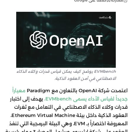
أضفنا على Google
مشاركة
EVMbench يوضح كيف يمكن قياس قدرات وكلاء الذكاء
الاصطناعي في أمن العقود الذكية.
اعتمدت شركة OpenAI بالتعاون مع Paradigm
معياراً
جديداً لقياس الأداء يسمى EVMbench،
يهدف إلى اختبار
قدرات وكلاء الذكاء الاصطناعي في التعامل مع ثغرات
العقود الذكية داخل بيئة Ethereum Virtual Machine،
المعروفة اختصاراً بـ EVM، وهي البيئة البرمجية التي تنفذ
العقود على شبكة إيثيريوم. ويشمل المعيار 3 مهام رئيسية