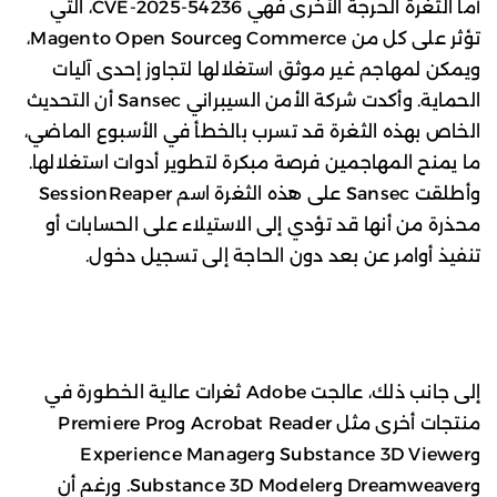
أما الثغرة الحرجة الأخرى فهي CVE-2025-54236، التي
تؤثر على كل من Commerce وMagento Open Source،
ويمكن لمهاجم غير موثق استغلالها لتجاوز إحدى آليات
الحماية. وأكدت شركة الأمن السيبراني Sansec أن التحديث
الخاص بهذه الثغرة قد تسرب بالخطأ في الأسبوع الماضي،
ما يمنح المهاجمين فرصة مبكرة لتطوير أدوات استغلالها.
وأطلقت Sansec على هذه الثغرة اسم SessionReaper
محذرة من أنها قد تؤدي إلى الاستيلاء على الحسابات أو
تنفيذ أوامر عن بعد دون الحاجة إلى تسجيل دخول.
إلى جانب ذلك، عالجت Adobe ثغرات عالية الخطورة في
منتجات أخرى مثل Acrobat Reader وPremiere Pro
وSubstance 3D Viewer وExperience Manager
وDreamweaver وSubstance 3D Modeler. ورغم أن