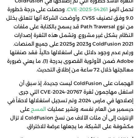
الثغرة الأشد خطورة التي تم إصلاحها في ColdFusion
تحمل الرمز
CVE-2025-54261،
وحصلت على درجة خطورة
9.0 وفق تصنيف CVSS. وأوضحت الشركة أنها تتعلق بخلل
من نوع Path Traversal قد يسمح بالكتابة على ملفات
النظام بشكل غير مشروع. وتشمل هذه الثغرة إصدارات
ColdFusion 2021 و2023 و2025 على جميع المنصات.
ورغم عدم وجود دلائل على استغلالها حالياً، فقد صنفتها
Adobe ضمن الأولوية القصوى بدرجة (1)، ما يعني ضرورة
معالجتها خلال 72 ساعة من إطلاق التحديث.
الهجمات على ColdFusion ليست جديدة، إذ سبق أن
استغل مهاجمون ثغرة CVE-2024-20767 التي جرى
إصلاحها في مارس 2024، وتم تسجيل استغلالها لاحقاً في
ديسمبر من العام نفسه. وتشير عمليات
المسح
على
الإنترنت إلى أن مئات الآلاف من نسخ ColdFusion لا تزال
مكشوفة على الشبكة، ما يجعلها عرضة للاختراق.