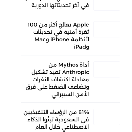
في آخر تحديثاتها الدورية
Apple تعالج أكثر من 100
ثغرة أمنية في تحديثات
لأنظمة iPhone وMac
وiPad
أداة Mythos من
Anthropic تعيد تشكيل
معادلة اكتشاف الثغرات
وتضاعف الضغط على فرق
الأمن السيبراني
81% من الرؤساء التنفيذيين
في السعودية تبنّوا الذكاء
الاصطناعي خلال العام