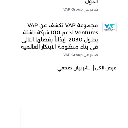
الدول
صادر عن VAP Group
مجموعة VAP تكشف عن VAP
Ventures لدعم 100 شركة ناشئة
بحلول 2030، إيذاناً بفصلها التالي
في بناء منظومة الابتكار العالمية
صادر عن VAP Group
عرض الكل
نشر بيان صحفي