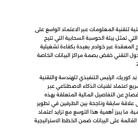
بنيتها التحتية لتقنية المعلومات عبر الاعتماد الواسع على
 Azure التابعة لشركة Microsoft، والتي تمثل بيئة الحوسبة السحابية التي تتيح
ج المعقدة عبر خوادم بعيدة بكفاءة تشغيلية
ول التقني خفض بصمة مراكز البيانات الخاصة
ات نقلتها وكالة Reuters، أشار نِد كوريك، الرئيس التنفيذي للهندسة والتقنية
St، إلى دور Microsoft في تسريع اعتماد تقنيات الذكاء الاصطناعي عبر
إفصاح عن التفاصيل المالية المتعلقة بهذه
لى علاقة سابقة وناجحة بين الطرفين في تطوير
، ما يبرز أهمية هذا التوسع مع تزايد اعتماد
القائمة على البيانات ضمن الخطط الاستراتيجية