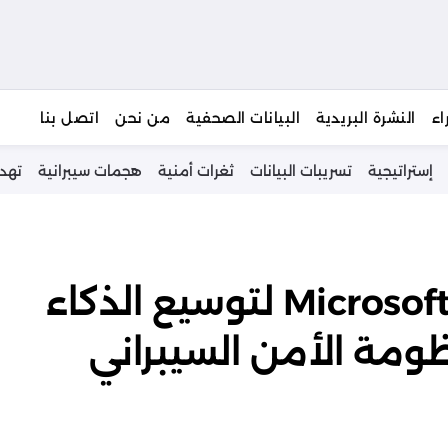
يبحث
اء
النشرة البريدية
البيانات الصحفية
من نحن
اتصل بنا
إستراتيجية
تسريبات البيانات
ثغرات أمنية
هجمات سيبرانية
تهد
شراكة بين Stellantis وMicrosoft لتوسيع الذكاء
ومة الأمن السيبراني