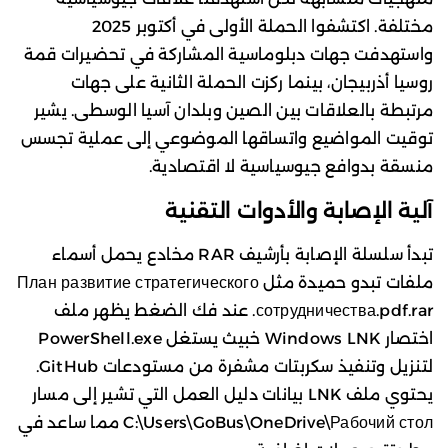
مختلفة. اكتشفوا الحملة الأولى في أكتوبر 2025
واستهدفت جهات دبلوماسية المشاركة في تحضيرات قمة
روسيا أذربيجان، بينما ركزت الحملة الثانية على جهات
مرتبطة بالعلاقات بين الصين وبلدان آسيا الوسطى. يشير
توقيت المواضيع واتساقها الموضوعي إلى عملية تجسس
منسقة بدوافع جيوسياسية لا اقتصادية.
آلية الإصابة والأدوات التقنية
تبدأ سلسلة الإصابة بأرشيف RAR مخادع يحمل أسماء
ملفات تبدو حميدة مثل План развитие стратегического
сотрудничества.pdf.rar. عند فك الضغط يظهر ملف
اختصار Windows LNK خبيث يستغل PowerShell.exe
لتنزيل وتنفيذ سكربتات مشفرة من مستودعات GitHub.
يحتوي ملف LNK بيانات دليل العمل التي تشير إلى مسار
C:\Users\GoBus\OneDrive\Рабочий стол مما ساعد في