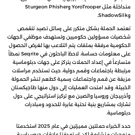
متداخلة مثل YoroTrooper وSturgeon Phisher
وShadowSilk.
تعتمد الحملة بشكل متكرر على رسائل تصيد تتقمص
شخصيات مسؤولين حكوميين وتستهدف موظفي الجهات
الحكومية مرفقة بملفات يتم التلاعب بها لغرض الحصول
على معلومات حساسة. لاحظ الباحثون في Seqrite نمطاً
متسارعاً في إعداد الحملات يتركز على جهات دبلوماسية
مرتبطة باجتماعات وقمم دولية، حيث تستخدم مراسلات
مزيفة عن قمم واجتماعات رسمية كطعم لنشر الحمولة
الخبيثة. وقد امتدت العمليات إلى دول منها طاجيكستان
وأذربيجان وروسيا والصين مع تركيز استراتيجي على دول
تشارك بمشاريع بنية تحتية عابرة للحدود ومبادرات
دبلوماسية.
حدد الخبراء حملتين مميزتين في عام 2025 استخدمتا
منهجيات متشابهة لكن استهدفتا علاقات جيوسياسية