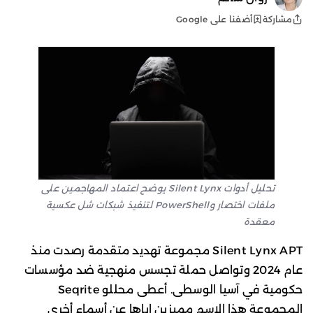
أضفنا على Google
مشاركة
تحليل أدوات Silent Lynx يوضح اعتماد المهاجمين على
ملفات اختصار وPowerShell لتنفيذ شبكات شل عكسية
معقدة
Silent Lynx APT مجموعة تهديد متقدمة رصدت منذ
عام 2024 وتواصل حملة تجسس منهجية ضد مؤسسات
حكومية في آسيا الوسطى. أعطى محللو Seqrite
المجموعة هذا الاسم مميزين إياها عن أسماء أخرى