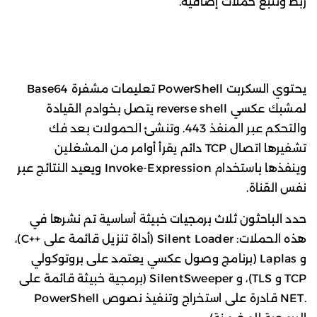
ربط وتتبع حملات إضافية.
يحتوي السكربت PowerShell تعليمات مشفرة Base64
لمشبك عكسي reverse shell يتصل بخوادم القيادة
والتحكم عبر المنفذ 443. وتنشئ الحمولات بعد فك
تشفيرها اتصال TCP دائم يقرأ أوامر من المشغلين
وينفذها باستخدام Invoke-Expression ويعيد النتائج عبر
نفس القناة.
حدد الباحثون ثلاث برمجيات خبيثة أساسية تم نشرها في
هذه الحملات: Silent Loader (أداة تنزيل قائمة على ++C)،
و Laplas (برنامج وصول عكسي يعتمد على بروتوكولي
TCP و TLS)، و SilentSweeper (برمجية خبيثة قائمة على
.NET قادرة على استخراج وتنفيذ نصوص PowerShell