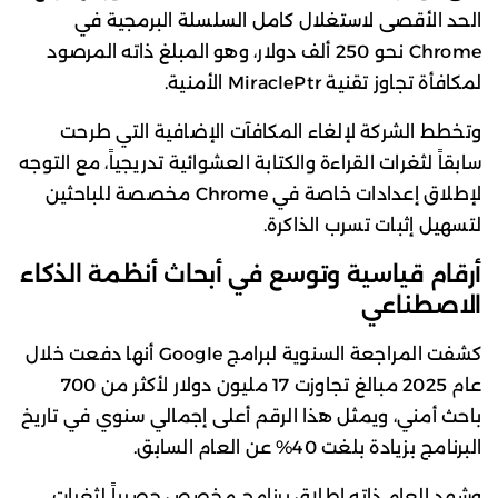
الحد الأقصى لاستغلال كامل السلسلة البرمجية في
Chrome نحو 250 ألف دولار، وهو المبلغ ذاته المرصود
لمكافأة تجاوز تقنية MiraclePtr الأمنية.
وتخطط الشركة لإلغاء المكافآت الإضافية التي طرحت
سابقاً لثغرات القراءة والكتابة العشوائية تدريجياً، مع التوجه
لإطلاق إعدادات خاصة في Chrome مخصصة للباحثين
لتسهيل إثبات تسرب الذاكرة.
أرقام قياسية وتوسع في أبحاث أنظمة الذكاء
الاصطناعي
كشفت المراجعة السنوية لبرامج Google أنها دفعت خلال
عام 2025 مبالغ تجاوزت 17 مليون دولار لأكثر من 700
باحث أمني، ويمثل هذا الرقم أعلى إجمالي سنوي في تاريخ
البرنامج بزيادة بلغت 40% عن العام السابق.
وشهد العام ذاته إطلاق برنامج مخصص حصرياً لثغرات