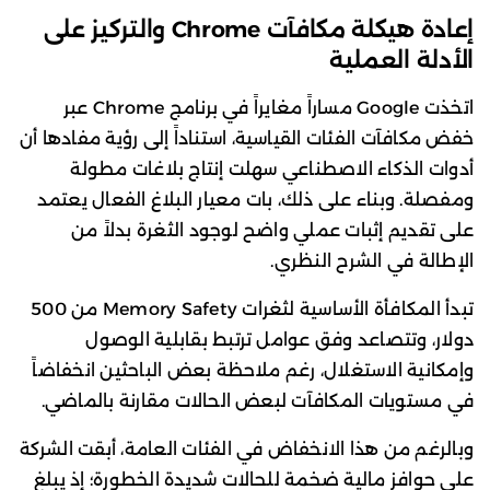
إعادة هيكلة مكافآت Chrome والتركيز على
الأدلة العملية
اتخذت Google مساراً مغايراً في برنامج Chrome عبر
خفض مكافآت الفئات القياسية، استناداً إلى رؤية مفادها أن
أدوات الذكاء الاصطناعي سهلت إنتاج بلاغات مطولة
ومفصلة. وبناء على ذلك، بات معيار البلاغ الفعال يعتمد
على تقديم إثبات عملي واضح لوجود الثغرة بدلاً من
الإطالة في الشرح النظري.
تبدأ المكافأة الأساسية لثغرات Memory Safety من 500
دولار، وتتصاعد وفق عوامل ترتبط بقابلية الوصول
وإمكانية الاستغلال، رغم ملاحظة بعض الباحثين انخفاضاً
في مستويات المكافآت لبعض الحالات مقارنة بالماضي.
وبالرغم من هذا الانخفاض في الفئات العامة، أبقت الشركة
على حوافز مالية ضخمة للحالات شديدة الخطورة؛ إذ يبلغ