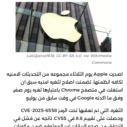
LuisQuiroz1618, CC BY-SA 4.0, via Wikimedia
Commons
اصدرت Apple يوم الثلاثاء مجموعه من التحديثات الامنيه
لكافه انظمتها، تضمنت اصلاح لثغره امنيه سبق ان
استغلت في متصفح Chrome باعتبارها ثغره يوم صفر،
وفق ما اكدته Google في وقت سابق من يوليو
الثغره، التي تم تعقبها تحت الرمز CVE-2025-6558
وحصلت على تقييم 8.8 في CVSS، ناتجه عن فشل في
التحقق من صحه البيانات غير الموثوقه ضمن مكونات