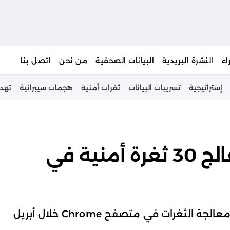
يبحث
اء
النشرة البريدية
البيانات الصحفية
من نحن
اتصل بنا
إستراتيجية
تسريبات البيانات
ثغرات أمنية
هجمات سيبرانية
تهد
تحديثات من Google تعالج 30 ثغرة أمنية في
التحديث الأمني الجديد يعكس تصاعد وتيرة معالجة الثغرات في متصفح Chrome خلال أبريل