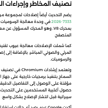
تصنيف المخاطر وإجراءات ال
يضم التحديث أيضاً إصلاحات لمجموعة من ا
2026-7333
في وحدة معالجة الرسوميات (GPU)، والثغر
المتصفح.
المرئي والصوتي المباشر، بالإضافة إلى إ
والرسوميات.
وتعتمد إرشادات m
السماح بتنفيذ برمجيات خارجية على جهاز 
مؤقتة على الوصول إلى التفاصيل الدقيقة 
حصول أغلبية المستخدمين على التحديث،
سيبرانية قبل انتشار الإصلاح بشكل واسع.
أكدت Google عدم رصد أي حالات ا