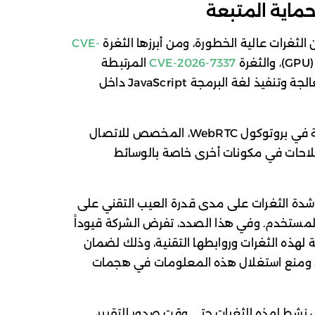
حماية المتبعة
لثغرات عالية الخطورة، ومن أبرزها الثغرة
CVE-
ة
CVE-2026-7337
المرتبطة
بمحرك V8، وهو المحرك المسؤول عن معالجة وتنفيذ لغة البرمجة JavaScript داخل
كما شملت الإصلاحات معالجة عيوب تقنية في بروتوكول WebRTC، المخصص للاتصال
صلاحات في مكونات أخرى خاصة بالوسائط
Chromiu في تصنيف شدة الثغرات على مدى قدرة العيب التقني على
المستخدم. وفي هذا الصدد، تفرض الشركة قيوداً
لهذه الثغرات وروابطها التقنية، وذلك لضمان
 ومنع استغلال هذه المعلومات في هجمات
ستغلال نشط لهذه الثغرات حتى وقت صدور التقرير،