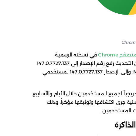
صفح Chrome
في نسخته الرسمية
المخصصة لأنظمة سطح المكتب. وتضمن التحديث رفع رقم الإصدار إلى 147.0.7727.137
و138 لمستخدمي أنظمة Windows وMac، وإلى الإصدار 147.0.7727.137 لمستخدمي
يجياً لجميع المستخدمين خلال الأيام والأسابيع
ث يستهدف معالجة 30 ثغرة أمنية جرى اكتشافها وتوثيقها مؤخراً، وذلك
ت المستخدمين.
لذاكرة