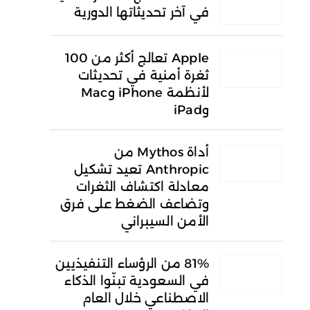
في آخر تحديثاتها الدورية
Apple تعالج أكثر من 100
ثغرة أمنية في تحديثات
لأنظمة iPhone وMac
وiPad
أداة Mythos من
Anthropic تعيد تشكيل
معادلة اكتشاف الثغرات
وتضاعف الضغط على فرق
الأمن السيبراني
81% من الرؤساء التنفيذيين
في السعودية تبنّوا الذكاء
الاصطناعي خلال العام