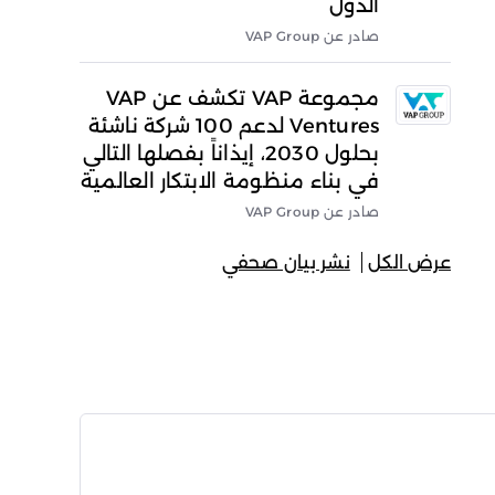
الدول
صادر عن VAP Group
مجموعة VAP تكشف عن VAP
Ventures لدعم 100 شركة ناشئة
بحلول 2030، إيذاناً بفصلها التالي
في بناء منظومة الابتكار العالمية
صادر عن VAP Group
عرض الكل
نشر بيان صحفي