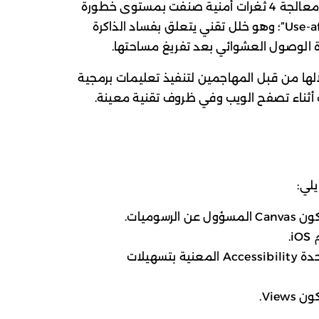
تكمن الأهمية القصوى لهذا التحديث في معالجة 4 ثغرات أمنية صنفت بمستوى خطورة
“حرج”، وتندرج جميعها تحت فئة “Use-after-free”؛ وهو خلل تقني يتعلق بفساد الذاكرة
ة الوصول العشوائي بعد تفريغ مساحتها.
الها من قبل المهاجمين لتنفيذ تعليمات برمجية
أثناء تصفح الويب وفي ظروف تقنية معينة.
لي:
لرسوميات.
.
المكتشفة في وحدة Accessibility المعنية بتسهيلات
Vie.