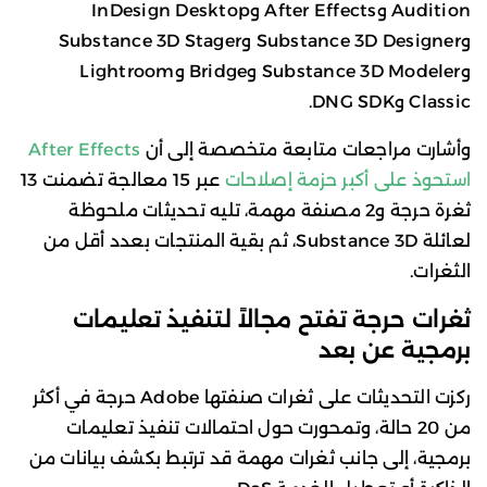
Audition وAfter Effects وInDesign Desktop
وSubstance 3D Designer وSubstance 3D Stager
وSubstance 3D Modeler وBridge وLightroom
Classic وDNG SDK.
وأشارت مراجعات متابعة متخصصة إلى أن
After Effects
استحوذ على أكبر حزمة إصلاحات
عبر 15 معالجة تضمنت 13
ثغرة حرجة و2 مصنفة مهمة، تليه تحديثات ملحوظة
لعائلة Substance 3D، ثم بقية المنتجات بعدد أقل من
الثغرات.
ثغرات حرجة تفتح مجالاً لتنفيذ تعليمات
برمجية عن بعد
ركزت التحديثات على ثغرات صنفتها Adobe حرجة في أكثر
من 20 حالة، وتمحورت حول احتمالات تنفيذ تعليمات
برمجية، إلى جانب ثغرات مهمة قد ترتبط بكشف بيانات من