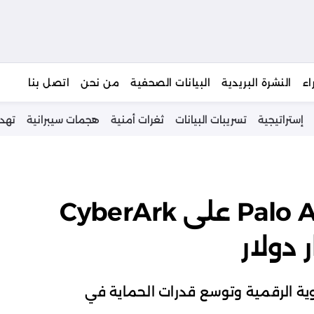
يبحث
اء
النشرة البريدية
البيانات الصحفية
من نحن
اتصل بنا
إستراتيجية
تسريبات البيانات
ثغرات أمنية
هجمات سيبرانية
تهد
استحواذ Palo Alto Networks على CyberArk
ق الهوية الرقمية وتوسع قدرات الحماية في