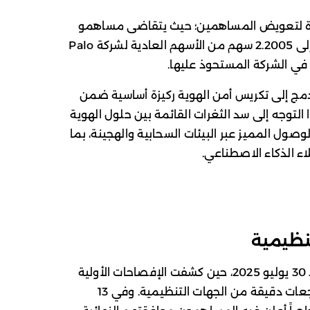
ددة لتعويض المساهمين؛ حيث يتقاضى مساهمو
CyberArk مبلغ 45 دولاراً نقداً، بالإضافة إلى 2.2005 سهم من الأسهم العادية لشركة Palo
Palo Alto عبر هذا الدمج إلى تكريس أمن الهوية ركيزة أساسية ضمن
التوجه إلى سد الثغرات القائمة بين حلول الهوية
صول المميز عبر البيئات السحابية والهجينة، بما
اء الذكاء الاصطناعي.
تنظيمية
بدأت ملامح هذه الصفقة في الظهور منذ 30 يوليو 2025، حين كشفت الإفصاحات الأولية
عن نية الاستحواذ التي خضعت لاحقاً لمراجعات دقيقة من الجهات التنظيمية. وفي 13