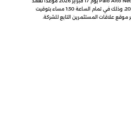
وعلى صعيد النتائج المالية، حددت Palo Alto Networks يوم 17 فبراير 2026 موعداً لعقد
مكالمة نتائج الربع الثاني للسنة المالية 2026، وذلك في تمام الساعة 1:30 مساء بتوقيت
 موقع علاقات المستثمرين التابع للشركة.