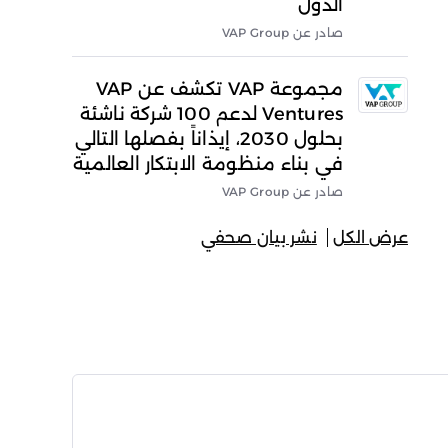
الدول
صادر عن VAP Group
مجموعة VAP تكشف عن VAP
Ventures لدعم 100 شركة ناشئة
بحلول 2030، إيذاناً بفصلها التالي
في بناء منظومة الابتكار العالمية
صادر عن VAP Group
عرض الكل
نشر بيان صحفي