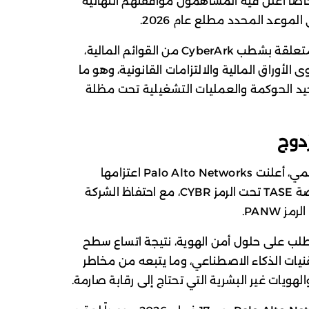
قدت CyberArk اجتماعاً خاصاً أعلن فيه المساهمون موافقتهم النهائية
موعد المحدد مطلع عام 2026.
ومع إتمام عملية الدمج، بدأت الترتيبات المتعلقة بشطب CyberArk من القوائم المالية،
الأوراق المالية والالتزامات القانونية، وهو ما
حيد الحوكمة والعمليات التشغيلية تحت مظلة
دوج
وفي خطوة تهدف إلى تعزيز حضورها العالمي، أعلنت Palo Alto Networks اعتزامها
السعي للحصول على إدراج ثانوي في بورصة TASE تحت الرمز CYBR، مع احتفاظ الشركة
طلب على حلول أمن الهوية، نتيجة اتساع سطح
قنيات الذكاء الاصطناعي، وما يتبعه من مخاطر
الهويات غير البشرية التي تحتاج إلى رقابة صارمة.