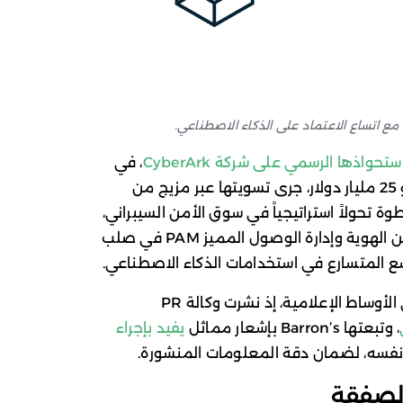
، مع اتساع الاعتماد على الذكاء الاصطناعي.
ستحواذها الرسمي على شركة CyberArk
، في
صفقة ضخمة بلغت قيمتها الإجمالية نحو 25 مليار دولار، جرى تسويتها عبر مزيج من
ة تحولاً استراتيجياً في سوق الأمن السيبراني،
حيث تهدف الشركة من خلالها إلى وضع أمن الهوية وإدارة الوصول المميز PAM في صلب
سع المتسارع في استخدامات الذكاء الاصطناعي.
وشهد الإعلان عن الصفقة تنويهاً لافتاً في الأوساط الإعلامية، إذ نشرت وكالة PR
، وتبعتها Barron’s بإشعار مماثل
يفيد بإجراء
نفسه، لضمان دقة المعلومات المنشورة.
الصفقة