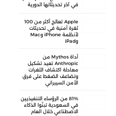
في آخر تحديثاتها الدورية
Apple تعالج أكثر من 100
ثغرة أمنية في تحديثات
لأنظمة iPhone وMac
وiPad
أداة Mythos من
Anthropic تعيد تشكيل
معادلة اكتشاف الثغرات
وتضاعف الضغط على فرق
الأمن السيبراني
81% من الرؤساء التنفيذيين
في السعودية تبنّوا الذكاء
الاصطناعي خلال العام