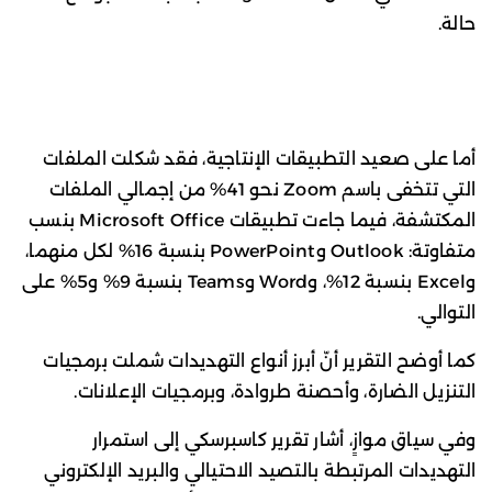
حالة.
أما على صعيد التطبيقات الإنتاجية، فقد شكلت الملفات
التي تتخفى باسم Zoom نحو 41% من إجمالي الملفات
المكتشفة، فيما جاءت تطبيقات Microsoft Office بنسب
متفاوتة: Outlook وPowerPoint بنسبة 16% لكل منهما،
وExcel بنسبة 12%، وWord وTeams بنسبة 9% و5% على
التوالي.
كما أوضح التقرير أنّ أبرز أنواع التهديدات شملت برمجيات
التنزيل الضارة، وأحصنة طروادة، وبرمجيات الإعلانات.
وفي سياق موازٍ، أشار تقرير كاسبرسكي إلى استمرار
التهديدات المرتبطة بالتصيد الاحتيالي والبريد الإلكتروني