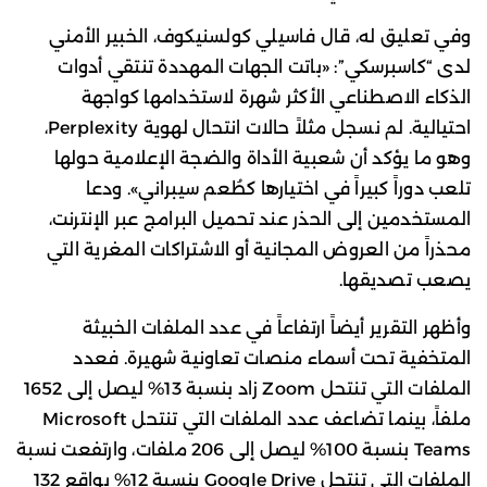
وفي تعليق له، قال فاسيلي كولسنيكوف، الخبير الأمني
لدى “كاسبرسكي”: «باتت الجهات المهددة تنتقي أدوات
الذكاء الاصطناعي الأكثر شهرة لاستخدامها كواجهة
احتيالية. لم نسجل مثلاً حالات انتحال لهوية Perplexity،
وهو ما يؤكد أن شعبية الأداة والضجة الإعلامية حولها
تلعب دوراً كبيراً في اختيارها كطُعم سيبراني». ودعا
المستخدمين إلى الحذر عند تحميل البرامج عبر الإنترنت،
محذراً من العروض المجانية أو الاشتراكات المغرية التي
يصعب تصديقها.
وأظهر التقرير أيضاً ارتفاعاً في عدد الملفات الخبيثة
المتخفية تحت أسماء منصات تعاونية شهيرة. فعدد
الملفات التي تنتحل Zoom زاد بنسبة 13% ليصل إلى 1652
ملفاً، بينما تضاعف عدد الملفات التي تنتحل Microsoft
Teams بنسبة 100% ليصل إلى 206 ملفات، وارتفعت نسبة
الملفات التي تنتحل Google Drive بنسبة 12% بواقع 132