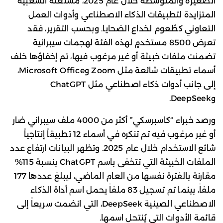
الصغيرة والمتوسطة خلال عام 2025، مستغلةً الشعبية
المتزايدة لتطبيقات الذكاء الاصطناعي وأدوات العمل
التعاوني كطُعوم لخداع الضحايا. وبحسب التقرير، فقد
تعرض 8500 مستخدمٍ لهذه الفئة لهجمات سيبرانية
تضمنت ملفات خبيثة أو غير مرغوب فيها، تم إخفاؤها خلف
أسماء تطبيقات شائعة مثل Zoom وMicrosoft Office،
إلى جانب أدوات ذكاء اصطناعي مثل ChatGPT
وDeepSeek.
ورصد خبراء “كاسبرسكي” أكثر من 4000 ملف سيبراني ضار
أو غير مرغوب فيه تم تنكره في أسماء 12 تطبيقاً إنتاجياً
شائع الاستخدام خلال عام 2025. وتظهر البيانات ارتفاع عدد
الملفات الخبيثة التي تتخفى باسم ChatGPT بنسبة 115%
مقارنة بالفترة نفسها من العام الماضي، ليبلغ عددها 177
ملفاً، بينما تم تسجيل 83 ملفاً يحمل اسم أداة الذكاء
الاصطناعي الصينية DeepSeek، التي انضمت سريعاً إلى
قائمة الأدوات التي يُنتحل اسمها.