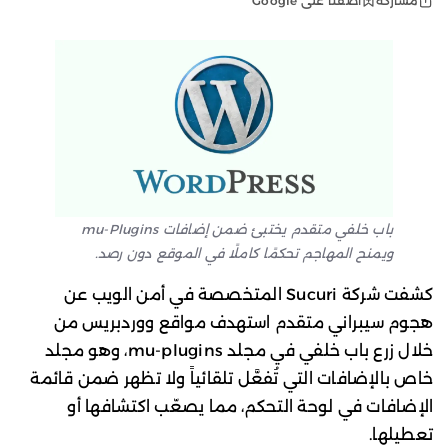
أضفنا على Google
مشاركة
باب خلفي متقدم يختبئ ضمن إضافات mu-Plugins
ويمنح المهاجم تحكمًا كاملًا في الموقع دون رصد.
كشفت شركة Sucuri المتخصصة في أمن الويب عن
هجوم سيبراني متقدم استهدف مواقع ووردبريس من
خلال زرع باب خلفي في مجلد mu-plugins، وهو مجلد
خاص بالإضافات التي تُفعَّل تلقائياً ولا تظهر ضمن قائمة
الإضافات في لوحة التحكم، مما يصعّب اكتشافها أو
تعطيلها.