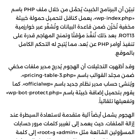
تبيّن أن البرنامج الخبيث يُحمَّل من خلال ملف PHP باسم
«wp-index.php»، يعمل كناقل لتحميل حمولة خبيثة
مخفية تُخزّن ضمن قاعدة البيانات وتُشفّر عبر خوارزمية
ROT13. بعد ذلك تُنفَّذ مؤقتًا وتمنح المهاجم قدرة على
تنفيذ أوامر PHP عن بُعد، مما يُتيح له التحكم الكامل
بالموقع.
وقد أظهرت التحليلات أن الهجوم يُدرج مدير ملفات مخفي
ضمن مجلد القوالب باسم «pricing-table-3.php»،
ويُنشئ حساب مدير نظام جديد باسم «officialwp». كما
يقوم بتحميل إضافة خبيثة باسم «wp-bot-protect.php»
وتفعيلها تلقائياً.
الهجوم يشمل أيضاً آلية متقدمة لاستعادة السيطرة عند
إزالة الملفات، حيث يعمد إلى تغيير كلمات مرور حسابات
المسؤولين الشائعة مثل «admin» و«root» إلى كلمة