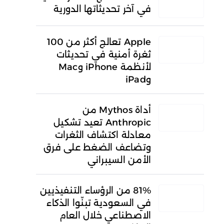
في آخر تحديثاتها الدورية
Apple تعالج أكثر من 100
ثغرة أمنية في تحديثات
لأنظمة iPhone وMac
وiPad
أداة Mythos من
Anthropic تعيد تشكيل
معادلة اكتشاف الثغرات
وتضاعف الضغط على فرق
الأمن السيبراني
81% من الرؤساء التنفيذيين
في السعودية تبنّوا الذكاء
الاصطناعي خلال العام