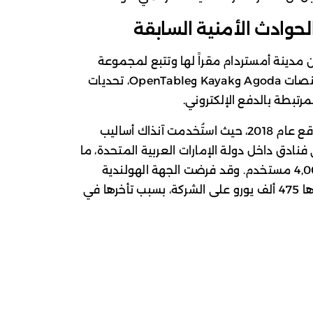
وادث الأمنية السابقة
Book، التي تتخذ من مدينة أمستردام مقراً لها وتتبع لمجموعة
Booking Holdings الأمريكية المالكة لمنصات Agoda وKayak وOpenTable، تحديات
رتبطة بالدفع الإلكتروني.
وتعيد هذه الحادثة للأذهان اختراقاً أمنياً وقع عام 2018، حيث استُخدمت آنذاك أساليب
دق داخل دولة الإمارات العربية المتحدة، ما
أدى إلى تسريب بيانات حجوزات أكثر من 4,000 مستخدم. وقد فرضت الجهة الهولندية
المختصة بحماية البيانات حينها غرامة قدرها 475 ألف يورو على الشركة، بسبب تأخرها في