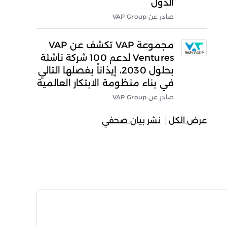
الدول
صادر عن VAP Group
مجموعة VAP تكشف عن VAP
Ventures لدعم 100 شركة ناشئة
بحلول 2030، إيذاناً بفصلها التالي
في بناء منظومة الابتكار العالمية
صادر عن VAP Group
عرض الكل
نشر بيان صحفي