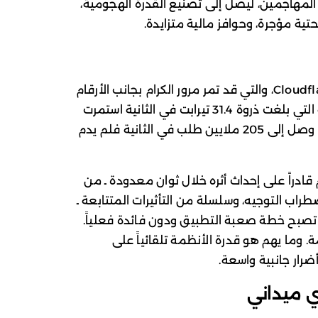
 المهاجمين، ليصل إلى تصنيع القدرة الهجومية،
حتية مؤجرة، وحوافز مالية متزايدة.
من بين التفاصيل الأكثر تأثيراً في أرقام Cloudflare، والتي قد تمر مرور الكرام بجانب الأرقام
الفلكية، مسألة مدة الهجوم. إذ إن الهجمة التي بلغت ذروة 31.4 تيرابت في الثانية استمرت
35 ثانية فقط. أما سيل طلبات HTTP الذي وصل إلى 205 ملايين طلب في الثانية فلم يدم
قادراً على إحداث أثره خلال ثوان معدودة ـ من
راب التوجيه، وسلسلة من التأثيرات المتتابعة ـ
 تصبح خطة صعبة التطبيق ودون فائدة فعلياً.
ة. وما يهم هو قدرة الأنظمة تلقائياً على
ضرار جانبية واسعة.
ي ميداني