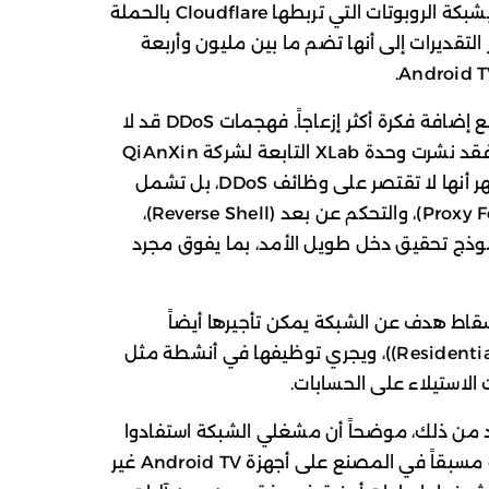
القصة الأكثر لفتاً للنظر في التقرير تتعلق بشبكة الروبوتات التي تربطها Cloudflare بالحملة
باسم Aisuru-Kimwolf. وتشير التقديرات إلى أنها تضم ما بين مليون وأربعة
باحثون مستقلون يؤكدون الصورة ذاتها، مع إضافة فكرة أكثر إزعاجاً. فهجمات DDoS قد لا
تكون حتى النشاط الأساسي لهذه الشبكة. فقد نشرت وحدة XLab التابعة لشركة QiAnXin
تحليلاً تقنياً معمقاً لبرمجية Kimwolf، أظهر أنها لا تقتصر على وظائف DDoS، بل تشمل
أيضاً تمرير الاتصالات بالوكالة (Proxy Forwarding)، والتحكم عن بعد (Reverse Shell)،
وذج تحقيق دخل طويل الأمد، بما يفوق مجرد
إسقاط هدف عن الشبكة يمكن تأجيرها أيضاً
لتمعمل بمثابة وكلاء سكنيين» Residential Proxies))، ويجري توظيفها في أنشطة مثل
ت الاستيلاء على الحسابات.
KrebsOnSecurit إلى أبعد من ذلك، موضحاً أن مشغلي الشبكة استفادوا
على ما يبدو من خدمات وكيلة كانت مثبتة مسبقاً في المصنع على أجهزة Android TV غير