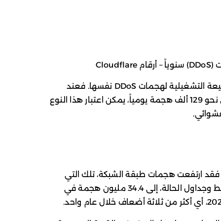
Cloud
تكمن خطورة هذا الحجم في أنه يغير الطبيعة التشغيلية لهجمات DDoS نفسها. فعند
متوسط 5,376 عملية تصدٍ في الساعة، أي نحو 129 ألف هجمة يومياً، يمكن اعتبار هذا النوع
عشوائي.
ت. فقد ارتفعت هجمات طبقة الشبكة، تلك التي
تعتمد الإغراق الكثيف لمحاولة تشبع الروابط وجداول الحالة، إلى 34.4 مليون هجمة في