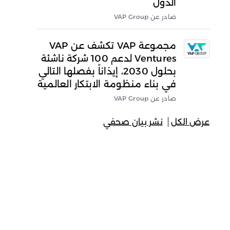
الدول
صادر عن VAP Group
مجموعة VAP تكشف عن VAP
Ventures لدعم 100 شركة ناشئة
بحلول 2030، إيذاناً بفصلها التالي
في بناء منظومة الابتكار العالمية
صادر عن VAP Group
عرض الكل
نشر بيان صحفي