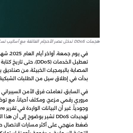
هجمات DDoS تدخل عصر الأحجام الفائقة مع أساليب تسليح غير متوقعة
في يوم ج
المصابة بالبرمجيات الخبيثة، من صناديق ب
بدأت في إطلاق سيل من الطلبات الشبكية 
في السابق، تعاملت فرق الأمن السيبراني
مروري رقمي مزعج، ومكلف أحياناً، مع توظيف 
تهديدات DDoS تشير بوضوح إلى أن
ضغط منهجي على أكثر مسارات الاتصال حيوي