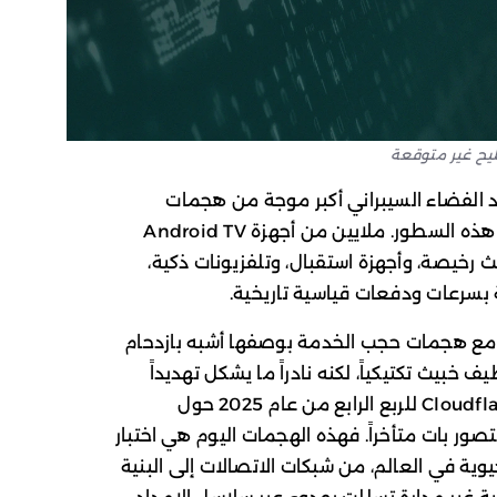
معة، أواخر أيام العام 2025، شهد الفضاء السيبراني أكبر موجة من هجمات
تعطيل الخدمات (DDoS)، حتى تاريخ كتابة هذه السطور. ملايين من أجهزة Android TV
ث رخيصة، وأجهزة استقبال، وتلفزيونات ذكية،
بسرعات ودفعات قياسية تاريخية.
 مع هجمات حجب الخدمة بوصفها أشبه بازدحام
خبيث تكتيكياً، لكنه نادراً ما يشكل تهديداً
وجودياً. غير أن البيانات الواردة في تقرير Cloudflare للربع الرابع من عام 2025 حول
 هذا التصور بات متأخراً. فهذه الهجمات اليوم هي اختبار
ة في العالم، من شبكات الاتصالات إلى البنية