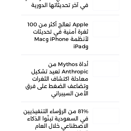
في آخر تحديثاتها الدورية
Apple تعالج أكثر من 100
ثغرة أمنية في تحديثات
لأنظمة iPhone وMac
وiPad
أداة Mythos من
Anthropic تعيد تشكيل
معادلة اكتشاف الثغرات
وتضاعف الضغط على فرق
الأمن السيبراني
81% من الرؤساء التنفيذيين
في السعودية تبنّوا الذكاء
الاصطناعي خلال العام