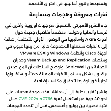
وتعقيدها وتنوع أساليبها في اختراق الأنظمة.
ثغرات معروفة وهجمات متسارعة
جاء التقرير الأميركي بالتنسيق مع جهات أوروبية وأخرى في
فرنسا وألمانيا وهولندا، متضمناً تفاصيل جديدة حول
أدوات Akira وأساليبها في الوصول الأولي للأنظمة، إضافة
إلى 6 ثغرات تستغلها المجموعة حالياً، من بينها عيوب في
أجهزة Cisco وأنظمة Windows وVMware ESXi
ومنصات Veeam Backup and Replication وجدران
الحماية من SonicWall. وتوضح السلطات أن المهاجمين
يراقبون بشكل مستمر الثغرات المعلنة حديثاً، ويستغلونها
تجارياً فور توفرها لتحقيق مكاسب إضافية.
وتشير تقارير بحثية إلى أن Akira نفذت موجة هجمات على
نحو 40 جهة عبر استغلال ثغرة
CVE-2024-40766
خلال
فترة قصيرة بين يوليو وأغسطس، قبل أن تتجدد الهجمات