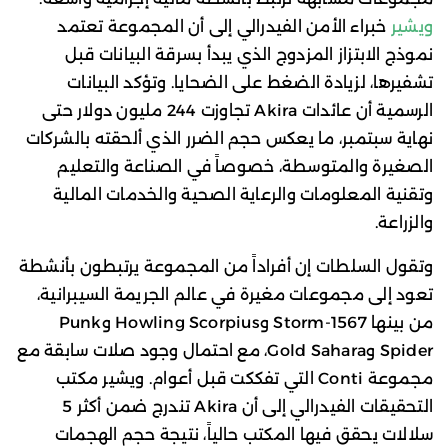
ويشير
خبراء الأمن الفيدرالي إلى أن المجموعة تعتمد
نموذج الابتزاز المزدوج الذي يبدأ بسرقة البيانات قبل
تشفيرها، لزيادة الضغط على الضحايا. وتؤكد البيانات
الرسمية أن عائدات Akira تجاوزت 244 مليون دولار حتى
نهاية سبتمبر، ما يعكس حجم الضرر الذي ألحقته بالشركات
الصغيرة والمتوسطة، خصوصاً في الصناعة والتعليم
وتقنية المعلومات والرعاية الصحية والخدمات المالية
والزراعة.
وتقول السلطات إن أفراداً من المجموعة يرتبطون بأنشطة
تعود إلى مجموعات مغيرة في عالم الجريمة السيبرانية،
من بينها Storm-1567 وHowling Scorpius وPunk
Spider وGold Sahara، مع احتمال وجود صلات سابقة مع
مجموعة Conti التي تفككت قبل أعوام. ويشير مكتب
التحقيقات الفيدرالي إلى أن Akira تندرج ضمن أكثر 5
سلالات يحقق فيها المكتب حالياً، نتيجة حجم الهجمات