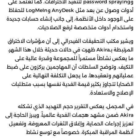
وpassword spraying لتنفيذ الاختراقات. كما تعتمد على
أدوات وصول عن بعد مثل AnyDesk وLogMeIn للحفاظ
على الوجود داخل الأنظمة، إلى جانب إنشاء حسابات جديدة
واستخدام أدوات متخصصة لرفع الصلاحيات.
ويشير مكتب التحقيقات الفيدرالي إلى أن مؤشرات الاختراق
المرتبطة بـAkira ظهرت في حالات حديثة خلال هذا الشهر،
ما يعكس نشاطاً مستمراً للمجموعة وقدرة عالية على
التكيف. وتوضح السلطات أن المهاجمين يركزون على ضبط
عملياتهم وتعقيدها، ما يجعل التكلفة النهائية على
الضحايا تتجاوز بكثير قيمة الفدية نفسها بسبب متطلبات
الإصلاح والاستعادة.
في المجمل، يعكس التقرير حجم التهديد الذي تشكله
Akira ضمن مشهد هجمات الفدية عالمياً، ويبرز الحاجة إلى
تعزيز إجراءات الحماية، وإغلاق الثغرات المعروفة، وتفعيل
أنظمة المراقبة المبكرة، خصوصاً مع توسع نشاط