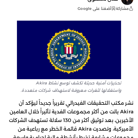
أضفنا على Google
مشاركة
تحذيرات أمنية حديثة تكشف توسع نشاط Akira
واستغلالها لثغرات معروفة لاستهداف شركات متعددة.
نشر مكتب التحقيقات الفيدرالي تقريراً جديداً ليؤكد أن
Akira باتت من أكثر مجموعات الفدية تأثيراً خلال العامين
الأخيرين، بعد توثيق أكثر من 130 سلالة تستهدف الشركات
الأميركية، وتصدرت Akira قائمة الخطر مع رباعية من
مجموعات مشابهة ترتبط بأنشطة مالية إجرامية واسعة.