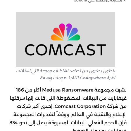
أضفنا على Google
مشاركة
باحثون يحذرون من تصاعد نشاط المجموعة التي استغلت
ثغرة GoAnywhere لتنفيذ هجمات واسعة
نشرت مجموعة Medusa Ransomware أكثر من 186
غيغابايت من البيانات المضغوطة التي قالت إنها سرقتها
من شركة Comcast Corporation، إحدى أكبر شركات
الإعلام والتقنية في العالم. ووفقاً لتقديرات المجموعة،
فإن الحجم الفعلي للبيانات المسروقة يصل إلى نحو 834
غيغابايت بعد فك الضغط.