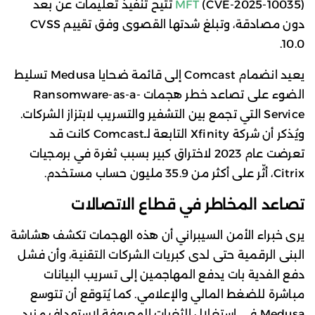
MFT
(CVE-2025-10035) تتيح تنفيذ تعليمات عن بعد
دون مصادقة، وتبلغ شدتها القصوى وفق تقييم CVSS
10.0.
يعيد انضمام Comcast إلى قائمة ضحايا Medusa تسليط
الضوء على تصاعد خطر هجمات Ransomware-as-a-
Service التي تجمع بين التشفير والتسريب لابتزاز الشركات.
ويُذكر أن شركة Xfinity التابعة لـComcast كانت قد
تعرضت عام 2023 لاختراق كبير بسبب ثغرة في برمجيات
Citrix، أثّر على أكثر من 35.9 مليون حساب مستخدم.
تصاعد المخاطر في قطاع الاتصالات
يرى خبراء الأمن السيبراني أن هذه الهجمات تكشف هشاشة
البنى الرقمية حتى لدى كبريات الشركات التقنية، وأن فشل
دفع الفدية بات يدفع المهاجمين إلى تسريب البيانات
مباشرة للضغط المالي والإعلامي. كما يُتوقع أن تتوسع
Medusa في استغلال الثغرات المعروفة لاستهداف مزيد