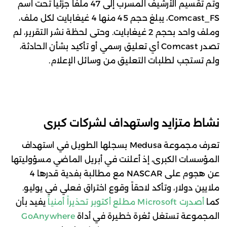
وتم تقسيم الأرشيف المسرب إلى 47 ملفاً جزئياً تحت اسم
Comcast_FS، يبلغ حجم 45 منها 4 غيغابايت لكل ملف،
وملف واحد بحجم 2 غيغابايت. وحتى لحظة نشر التقرير، لم
تصدر Comcast أي تعليق رسمي أو تأكيد بشأن الحادثة،
ولم تستجب لطلبات التعليق من وسائل الإعلام.
نشاط متزايد واستهداف لشركات كبرى
تعرف مجموعة Medusa بسجلها الطويل في استهداف
المؤسسات الكبرى، إذ أعلنت في أبريل الماضي مسؤوليتها
عن هجوم على NASCAR مع مطالبة بفدية قدرها 4
ملايين دولار، وتأكد لاحقاً وقوع اختراق فعلي في يوليو.
كما
أصدرت Microsoft مطلع أكتوبر تحذيراً أمنياً
يفيد بأن
المجموعة تستغل ثغرة خطيرة في أداة
GoAnywhere