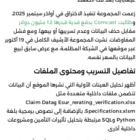
زعمت المجموعة تنفيذ الاختراق في أواخر سبتمبر 2025،
و
طالبت Comcast بدفع فدية قدرها 1.2 مليون دولار
مقابل حذف البيانات وعدم تسريبها أو بيعها. ومع فشل
المفاوضات، نشرت المجموعة الأرشيف الكامل في 19 أكتوبر
عبر موقعها في الشبكة المظلمة، مع عرض سابق لبيع
البيانات بالسعر نفسه.
تفاصيل التسريب ومحتوى الملفات
أظهر تحليل العينات الأولية التي نشرها الموقع أن البيانات
تتضمن ملفات داخلية متعددة مثل
Esur_rerating_verification.xlsx وClaim Data
Specifications.xlsm، بالإضافة إلى نصوص برمجية بلغة
Python وSQL مرتبطة بتحليل تأثيرات التأمين ومشروعات
داخلية أخرى.