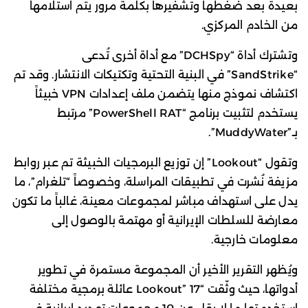
بعيدة بعد ضغطها وتشفيرها بكلمة مرور يتم استلامها
من الخادم المركزي.
وتشترك أداة “DCHSpy” مع أداة أخرى تُدعى
“SandStrike” في البنية التحتية وتكتيكات الانتشار. وقد تم
اكتشاف نموذج منها يتضمن ملف إعدادات VPN خبيثاً
يستخدم لتثبيت برنامج “PowerShell RAT” مرتبط
بـ”MuddyWater”.
وتقول “Lookout” إن توزيع البرمجيات الخبيثة تم عبر روابط
مزيفة نُشرت في تطبيقات المراسلة، وخصوصاً “تلغرام”، ما
يدل على استهداف مباشر لمجموعات معينة، غالباً ما تكون
معارضة للسلطات الإيرانية أو مهتمة بالوصول إلى
معلومات خارجية.
ويُظهر التقرير الأخير أن المجموعة مستمرة في تطوير
أدواتها، حيث وثّقت “Lookout” 17 عائلة برمجية مختلفة