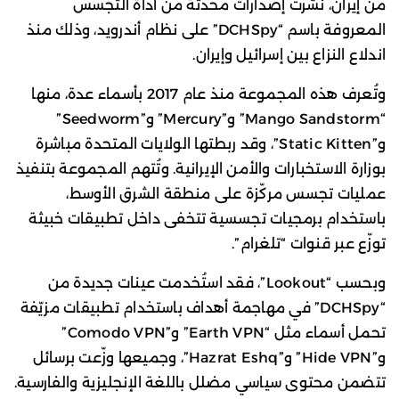
من إيران، نشرت إصدارات محدثة من أداة التجسس
المعروفة باسم “DCHSpy” على نظام أندرويد، وذلك منذ
اندلاع النزاع بين إسرائيل وإيران.
وتُعرف هذه المجموعة منذ عام 2017 بأسماء عدة، منها
“Mango Sandstorm” و”Mercury” و”Seedworm”
و”Static Kitten”، وقد ربطتها الولايات المتحدة مباشرة
بوزارة الاستخبارات والأمن الإيرانية. وتُتهم المجموعة بتنفيذ
عمليات تجسس مركّزة على منطقة الشرق الأوسط،
باستخدام برمجيات تجسسية تتخفى داخل تطبيقات خبيثة
توزّع عبر قنوات “تلغرام”.
وبحسب “Lookout”، فقد استُخدمت عينات جديدة من
“DCHSpy” في مهاجمة أهداف باستخدام تطبيقات مزيّفة
تحمل أسماء مثل “Earth VPN” و”Comodo VPN”
و”Hide VPN” و”Hazrat Eshq”، وجميعها وزّعت برسائل
تتضمن محتوى سياسي مضلل باللغة الإنجليزية والفارسية.