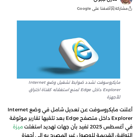
أضفنا على Google
مشاركة
مايكروسوفت تشدد ضوابط تشغيل وضع Internet
Explorer داخل Edge لمنع استغلاله كقناة اختراق
للأجهزة
أعلنت مايكروسوفت عن تعديل شامل في وضع Internet
Explorer داخل متصفح Edge بعد تلقيها تقارير موثوقة
في أغسطس 2025 تفيد بأن جهات تهديد استغلت
ميزة
التوافق القديمة للوصول غير المصرح به إلى أجهزة