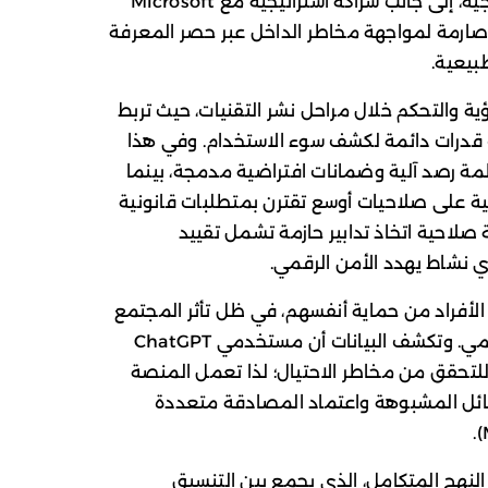
مستقلة واختبارات ضغط تجريها جهات خارجية، إلى جانب شراكة استراتيجية مع Microsoft
 صارمة لمواجهة مخاطر الداخل عبر حصر المعرفة
بيعية.
ؤية والتحكم خلال مراحل نشر التقنيات، حيث تربط
 قدرات دائمة لكشف سوء الاستخدام. وفي هذا
مة رصد آلية وضمانات افتراضية مدمجة، بينما
ة على صلاحيات أوسع تقترن بمتطلبات قانونية
صلاحية اتخاذ تدابير حازمة تشمل تقييد
ي نشاط يهدد الأمن الرقمي.
لأفراد من حماية أنفسهم، في ظل تأثر المجتمع
المباشر بجرائم سرقة الهوية والاحتيال الرقمي. وتكشف البيانات أن مستخدمي ChatGPT
فسار شهرياً للتحقق من مخاطر الاحتيال؛ لذا تعمل المنصة
سائل المشبوهة واعتماد المصادقة متعددة
ا النهج المتكامل، الذي يجمع بين التنسيق