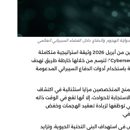
وازنة الهجوم والدفاع داخل الفضاء السيبراني العالمي
أصدرت شركة OpenAI في التاسع والعشرين من أبريل 2026 وثيقة استراتيجية متكاملة
“؛ لترسم من خلالها خارطة طريق تهدف
 باستخدام أدوات الدفاع السيبراني المدعومة
ة تمنح المتخصصين مزايا استثنائية في اكتشاف
استجابة للحوادث، إلا أنها تقع في الوقت ذاته
تي توظفها لزيادة تعقيد الهجمات وخفض
في.
 استهداف البنى التحتية الحيوية، وتزايد