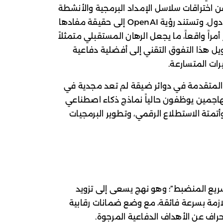
عن اختراقات سلاسل الإمداد البرمجية والأنشطة
السيبرانية التي تحظى بدعم مؤسسي من دول. وتستند رؤية OpenAI إلى حقيقة مفادها
أمراً واقعاً، ما يجعل الرهان المستقبلي متمثلاً
 هذا التفوق التقني إلى أفضلية دفاعية
ات المتسارعة.
 المتقدمة في دوائر ضيقة لم تعد مجدية في
هاجمين يوظفون حالياً نماذج ذكاء اصطناعي
أتمتة الاستطلاع الرقمي، وتطوير البرمجيات
سريع المنضبط”؛ وهو نهج يسعى إلى تزويد
لازمة بسرعة فائقة، مع وضع ضمانات رقابية
راف عن الأهداف الدفاعية المرجوة.