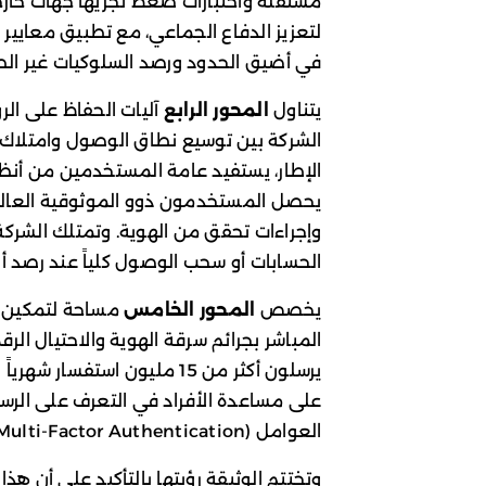
لتعزيز الدفاع الجماعي، مع تطبيق معايير
في أضيق الحدود ورصد السلوكيات غير الط
يتناول
المحور الرابع
آليات الحفاظ على الر
الشركة بين توسيع نطاق الوصول وامتلاك
الإطار، يستفيد عامة المستخدمين من أنظ
يحصل المستخدمون ذوو الموثوقية العالي
وإجراءات تحقق من الهوية. وتمتلك الشركة 
الحسابات أو سحب الوصول كلياً عند رصد أ
يخصص
المحور الخامس
مساحة لتمكين ا
يرسلون أكثر من 15 مليون است
على مساعدة الأفراد في التعرف على الر
العوامل (Multi-Factor Authentication).
وتختتم الوثيقة رؤيتها بالتأكيد على أن هذ