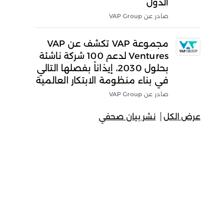
الدول
صادر عن VAP Group
مجموعة VAP تكشف عن VAP
Ventures لدعم 100 شركة ناشئة
بحلول 2030، إيذاناً بفصلها التالي
في بناء منظومة الابتكار العالمية
صادر عن VAP Group
عرض الكل
نشر بيان صحفي