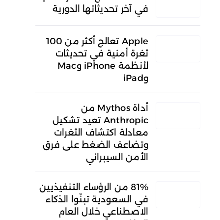
في آخر تحديثاتها الدورية
Apple تعالج أكثر من 100
ثغرة أمنية في تحديثات
لأنظمة iPhone وMac
وiPad
أداة Mythos من
Anthropic تعيد تشكيل
معادلة اكتشاف الثغرات
وتضاعف الضغط على فرق
الأمن السيبراني
81% من الرؤساء التنفيذيين
في السعودية تبنّوا الذكاء
الاصطناعي خلال العام