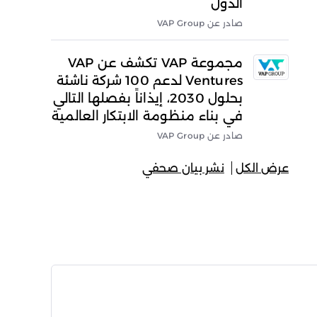
الدول
صادر عن VAP Group
مجموعة VAP تكشف عن VAP
Ventures لدعم 100 شركة ناشئة
بحلول 2030، إيذاناً بفصلها التالي
في بناء منظومة الابتكار العالمية
صادر عن VAP Group
عرض الكل
نشر بيان صحفي