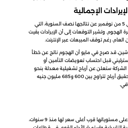
إيرادات الإجمالية
من المقرر أن تعلن Marks & Spencer في 5 من نوفمبر عن نتائجها نصف السنوية، التي
لهجوم. وتشير التوقعات إلى أن الإيرادات بقيت
العام، رغم توقف المبيعات عبر الإنترنت.
اشين، قد صرح في مايو أن الهجوم ناتج عن خطأ
 300 مليون جنيه إسترليني قبل احتساب تعويضات التأمين أو
 الشركة ستعلن عن أرباح تشغيلية معدلة بنحو
111 مليون جنيه، مقارنة بتوقعات سابقة بتحقيق أرباح تتراوح بين 600 و685 مليون جنيه
في.
ورغم حجم الخسائر، حافظت أسهم الشركة على مستوياتها قرب أعلى سعر لها منذ 9 سنوات،
 التاريخية واستمرار الأداء القوي في قطاعات