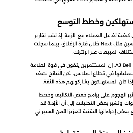
مستهلكين وخطط التوسع
يفية تفاعل العملاء مع الأزمة، إذ تشير تقارير
إلى أن بعض المتسوقين انتقلوا إلى منافسين مثل Next خلال فترة الإغلاق، بينما سجلت
تئناف المبيعات عبر الإنترنت.
وقال روس مولد، مدير الاستثمار في شركة AJ Bell، إن المستثمرين يثقون في قوة العلامة
عملياتها في قطاع الملابس، لكن النتائج نصف
 إذا كان المستهلكون يشاركونهم هذه الثقة.
ير الهجوم على برامج خفض التكاليف وخطط
وات. وتشير بعض التحليلات إلى أن الأزمة قد
Marks & Spe إلى تسريع بعض إجراءاتها التقنية لتعزيز الأمن السيبراني