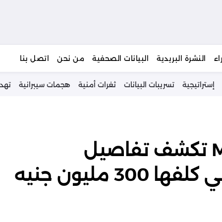
يبحث
اء
النشرة البريدية
البيانات الصحفية
من نحن
اتصل بنا
إستراتيجية
تسريبات البيانات
ثغرات أمنية
هجمات سيبرانية
تهد
شركة Marks & Spencer تكشف تفاصيل
استجابتها لهجوم سيبراني كلفها 300 مليون جنيه