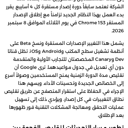
الشركة تعتمد سابقاً دورة إصدار مستقرة كل 4 أسابيع. يقرر
بدء العمل بهذا النظام الجديد تزامناً مع إطلاق الإصدار
المستقر Chrome 153 في يوم الثلاثاء الموافق 8 سبتمبر
2026.
يشمل هذا التغيير الإصدارات المستقرة ونسخ Beta على
أنظمة تشغيل سطح المكتب وAndroid وiOS. تظل قناتا
Dev وCanary المخصصتان للتجارب الأولية والمتقدمة
دون أي تعديل في جدول مواعيدهما. ترى Google أن
تقليص مدة الدورة الزمنية يمنح المستخدمين وصولاً أسرع
إلى الخصائص الجديدة وتحسينات الأداء. ويسهم هذا
الإجراء في الحفاظ على استقرار المتصفح عن طريق تقليص
نطاق التغييرات في كل إصدار، ويؤدي ذلك إلى تسهيل
عمليات التحقق ومعالجة المشكلات التقنية فور ظهورها
بعد الإطلاق.
تطوير مسار التحديثات لتقليص الفجوة بين