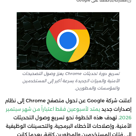
أضفنا على Google
مشاركة
تسريع دورة تحديثات Chrome يعزز وصول التصحيحات
الأمنية والميزات الجديدة بسرعة أكبر إلى المستخدمين
والمؤسسات والمطورين.
أعلنت شركة Google عن تحول متصفح Chrome إلى نظام
إصدارات جديد
يمتد لأسبوعين فقط اعتباراً من شهر سبتمبر
2026
. تهدف هذه الخطوة نحو تسريع وصول التحديثات
الأمنية، وإصلاحات الأخطاء البرمجية، والتحسينات الوظيفية
إلى فئات المستخدمين والمطورين كافة، بعدما كانت