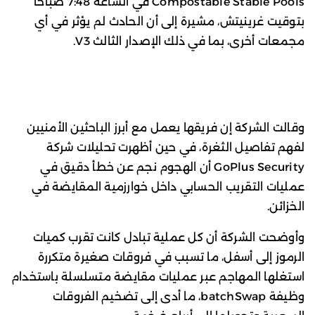
Compostable Stable Pools في الساعة 7:48 صباحاً
بتوقيت غرينيتش، مشيرة إلى أن الحادث لم يؤثر في أي
مجمعات أخرى، بما في ذلك الإصدار الثالث V3.
وقالت الشركة إن فريقها يعمل مع أبرز الباحثين الأمنيين
لفهم تفاصيل الثغرة، في حين أظهرت تحليلات شركة
GoPlus Security أن الهجوم نجم عن خطأ دقيق في
عمليات التقريب الحسابي داخل خوارزمية المقايضة في
الخزائن.
وأوضحت الشركة أن كل عملية تبادل كانت تقرب كميات
الرموز إلى أسفل، ما تسبب في فروقات صغيرة متكررة
استغلها المهاجم عبر عمليات مقايضة متسلسلة باستخدام
وظيفة batchSwap، ما أدى إلى تضخيم الفروقات