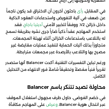
السعرية وتحويلها إلى أرباح ضخمة.
في المقابل،
رأى
باحثون آخرون أن الاختراق قد يكون ناجماً
عن ضعف في آلية التفويض واستدعاءات العقود الذكية
داخل خزائن V2. ووفقاً للخبير الأمني
أديتيا باجاج
، فقد
استخدم المهاجم عقداً ذكياً ضاراً جرى نشره بطريقة تسمح
له بالتلاعب باستدعاءات الخزائن أثناء تهيئة المجمعات،
متجاوزاً بذلك آليات الحماية لتنفيذ عمليات مقايضة غير
مصرح بها والتلاعب بالأرصدة عبر مجمعات مترابطة.
ورغم تباين التفسيرات التقنية، أكدت Balancer أنها ستصدر
تقريراً فنياً مفصلاً وتحقيقاً شاملاً فور الانتهاء من التحليل
الكامل.
محاولة تصيد تتنكر باسم Balancer
في خضم الفوضى، حاول طرف مجهول استغلال الموقف
عبر انتحال هوية Balancer،
وعرض
على المهاجم مكافأة