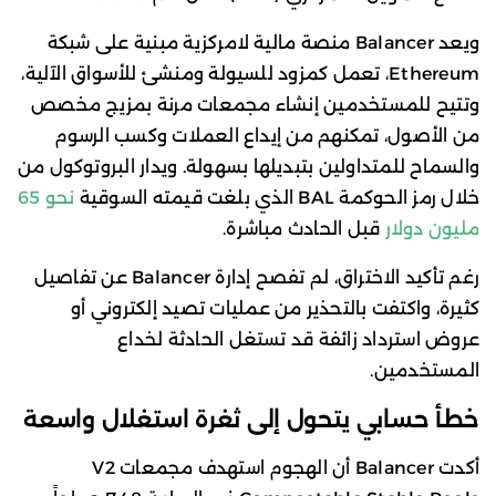
ويعد Balancer منصة مالية لامركزية مبنية على شبكة
Ethereum، تعمل كمزود للسيولة ومنشئ للأسواق الآلية،
وتتيح للمستخدمين إنشاء مجمعات مرنة بمزيج مخصص
من الأصول، تمكنهم من إيداع العملات وكسب الرسوم
والسماح للمتداولين بتبديلها بسهولة. ويدار البروتوكول من
خلال رمز الحوكمة BAL الذي بلغت قيمته السوقية
نحو 65
مليون دولار
قبل الحادث مباشرة.
رغم تأكيد الاختراق، لم تفصح إدارة Balancer عن تفاصيل
كثيرة، واكتفت بالتحذير من عمليات تصيد إلكتروني أو
عروض استرداد زائفة قد تستغل الحادثة لخداع
المستخدمين.
خطأ حسابي يتحول إلى ثغرة استغلال واسعة
أكدت Balancer أن الهجوم استهدف مجمعات V2