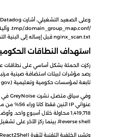
و
/ap.conf
nginx_scan.txt قبل إرساله إلى البنية التحتية للمهاجمين.
استهداف النطاقات الحكومية 
تابعة لمؤسسات حكومية وتعليمية (.gov و.edu).
عنواني IP اثن
1,419,718 محاولة خلال أسبوع واحد.
Reverse shell، بينما ركز الآخر على تشغيل برمجيات تعدين العملات المشفرة XMRig.