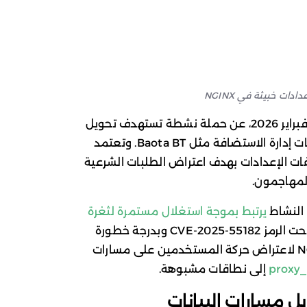
ات خبيثة في NGINX
كشفت تقارير بحثية متقاطعة، الخميس 5 فبراير 2026، عن حملة نشطة تستهدف تحويل
مسار حركة الويب عبر خوادم NGINX ولوحات إدارة الاستضافة مثل Baota BT. وتعتمد
ات الإعدادات بهدف اعتراض الطلبات الشرعية
المهاجمون.
يرتبط بموجة استغلال مستمرة لثغرة
المصنفة كثغرة حرجة جداً تحت الرمز CVE-2025-55182 وبدرجة خطورة
قصوى (10.0)، حيث توظف إعدادات NGINX لاعتراض حركة المستخدمين على مسارات
proxy_
إلى نطاقات مشبوهة.
ل مسارات البيانات