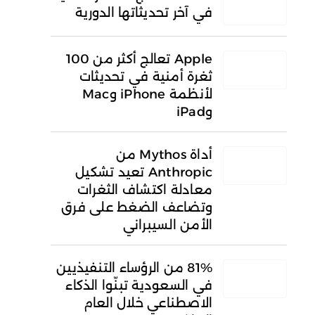
في آخر تحديثاتها الدورية
Apple تعالج أكثر من 100
ثغرة أمنية في تحديثات
لأنظمة iPhone وMac
وiPad
أداة Mythos من
Anthropic تعيد تشكيل
معادلة اكتشاف الثغرات
وتضاعف الضغط على فرق
الأمن السيبراني
81% من الرؤساء التنفيذيين
في السعودية تبنّوا الذكاء
الاصطناعي خلال العام