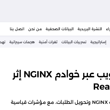
يبحث
اء
النشرة البريدية
البيانات الصحفية
من نحن
اتصل بنا
إستراتيجية
تسريبات البيانات
ثغرات أمنية
هجمات سيبرانية
تهد
حملة لاعتراض حركة الويب عبر خوادم NGINX إثر
حملة تستغل React2Shell لتعديل إعدادات NGINX وتحويل الطلبات، مع مؤشرات قياسية