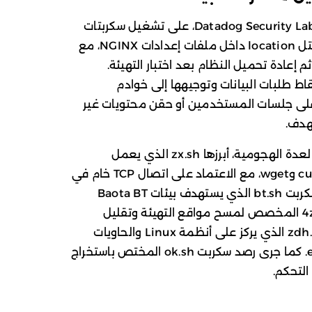
تعتمد آلية تحويل المسار، بحسب تحليل Datadog Security Labs، على تشغيل سكربتات
Shell متعددة المراحل تحقن من خلالها كتل location داخل ملفات إعدادات NGINX، مع
إعادة تحميل النظام بعد اختبار التهيئة.
ط طلبات البيانات وتوجيهها إلى خوادم
على جلسات المستخدمين أو حقن محتويات غير
هدف.
ورصدت التقارير عدة مكونات تقنية ضمن العدة الهجومية، أبرزها zx.sh الذي يعمل
كمنسق للعمليات باستخدام أدوات مثل curl وwget، مع الاعتماد على اتصال TCP خام في
حال حظر تلك الأدوات. كما شملت العدة سكربت bt.sh الذي يستهدف بيئات Baota BT
لتعديل ملفات الإعدادات، وسكربت 4zdh.sh المخصص لمسح مواقع التهيئة وتقليل
الأخطاء التقنية أثناء الحقن، إضافة إلى zdh.sh الذي يركز على أنظمة Linux والحاويات
ومسارات مثل /etc/nginx/sites-enabled. كما جرى رصد سكربت ok.sh المختص باستخراج
التحكم.