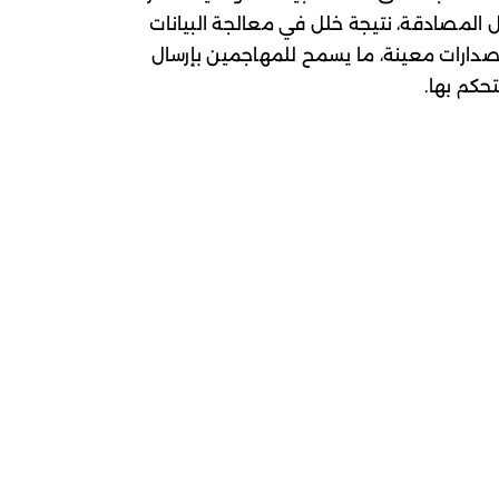
د قبل المصادقة، نتيجة خلل في معالجة البيانات
React Server Compon في إصدارات معينة، ما يسمح للمهاجمين بإرسال