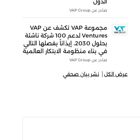
الدول
صادر عن VAP Group
مجموعة VAP تكشف عن VAP
Ventures لدعم 100 شركة ناشئة
بحلول 2030، إيذاناً بفصلها التالي
في بناء منظومة الابتكار العالمية
صادر عن VAP Group
عرض الكل
نشر بيان صحفي