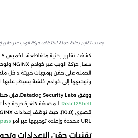
رصدت تقارير بحثية حملة لاختطاف حركة الويب عبر حقن إعداد
الحملة على حقن برمجيات خبيثة داخل ملف
وتوجيهها إلى خوادم خلفية يسيطر عليها 
ووفق Datadog Security Labs، فإن هذا النشاط
React2Shell،
URL محددة وإعادة توجيهها عبر أمر
pass
تقنيات حقن الإعدادات وتحوي