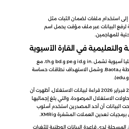
على الصعيد التشغيلي، أشارت Datadog إلى استخدام ملفات لضمان الثبات مثل
tmp/.domain_group_m، وآلية لرفع البيانات عبر ملف مؤقت يحمل اسم
والتعليمية في القارة الآسيوية
ركزت الحملة بشكل أساسي على نطاقات عليا آسيوية تشمل .in و.id و.pe و.bd و.th، مع
رصد مؤشرات لبيئات استضافة صينية مرتبطة بـBaota. وشمل الاستهداف نطاقات حساسة
وفي سياق متصل، نشرت GreyNoise في 2 فبراير 2026 قراءة لبيانات الاستغلال، أظهرت أن
ين فقط كانا وراء 56% من محاولات الاستغلال المرصودة، والتي بلغ إجماليها
 وأوضحت البيانات أن أحد المصدرين استخدم أسلوب
وتشير الخلفية التقنية لثغرة React2Shell، المسجلة لدى قاعدة البيانات الوطنية للثغرات