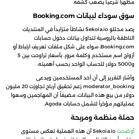
مظهراً شرعياً يصعب كشفه.
سوق سوداء لبيانات Booking.com
رصد محللو Sekoia.io نشاطاً متزايداً في المنتديات
الناطقة بالروسية لتداول بيانات دخول حسابات
Booking.com، سواء على شكل ملفات تعريف ارتباط أو
أزواج اسم مستخدم وكلمة مرور، بأسعار تراوحت بين 5
و5000 دولار للحساب الواحد بحسب أهميته.
وأشار التقرير إلى أن أحد المستخدمين ويدعى
moderator_booking زعم تحقيق أرباح تجاوزت 20 مليون
دولار من بيع هذه البيانات، مضيفاً أن المهاجمين وسعوا
عملياتهم مؤخراً لتشمل حسابات Agoda.
حملة منظمة ومربحة
أوضحت
Sekoia.io أن هذه العملية تعكس مستوى