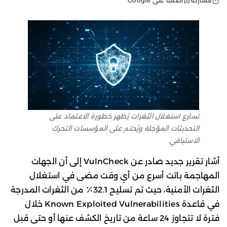
أضفنا على Google
مشاركة
تسارع استغلال الثغرات يُظهر خطورة الاعتماد على
التحديثات المؤجلة ويُحتم على المؤسسات التحرك
الاستباقي.
أشار تقرير جديد صادر عن VulnCheck إلى أن الجهات
المهاجمة باتت أسرع من أي وقت مضى في استغلال
الثغرات الأمنية، حيث تم تسليح 32.1٪ من الثغرات المدرجة
في قاعدة Known Exploited Vulnerabilities خلال
فترة لا تتجاوز 24 ساعة من تاريخ الكشف عنها أو حتى قبل