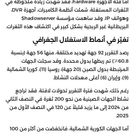
أما فئة الأجهزة hardware، فقد شهدت زيادة ملحوظة في
الثغرات المستغلة، شملت أنظمة الكاميرات، أجهزة DVR،
وهواتف IP. وقد ساهمت مؤسسة Shadowserver
البريطانية غير الربحية بشكل كبير في اكتشاف هذه الثغرات.
تغيّر في أنماط الاستغلال الجغرافي
رصد التقرير 92 جهة تهديد مختلفة، منها 56 جهة (بنسبة
60.8٪) تم ربطها بدول محددة. وقد سجلت الجهات
المرتبطة بدول الصين (20 جهة)، روسيا (11)، كوريا الشمالية
(9)، وإيران (6) أعلى معدلات النشاط.
رغم ذلك، شهدت فترة التقرير تحولات لافتة. فقد تراجع
نشاط الجهات الصينية من نحو 200 ثغرة في النصف الثاني
من 2024 إلى ما يزيد قليلاً عن 120 في النصف الأول من
2025.
أما الجهات الكورية الشمالية، فانخفضت من أكثر من 100