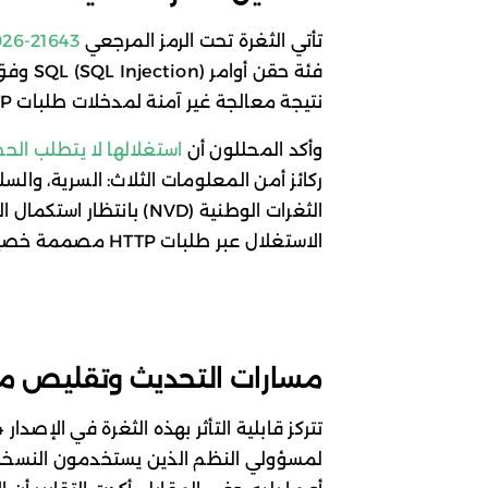
تأتي الثغرة تحت الرمز المرجعي
26-21643
نتيجة معالجة غير آمنة لمدخلات طلبات HTTP ضمن واجهة الإدارة الرسومية (GUI).
وأكد المحللون أن
استغلالها لا يتطلب ال
ركائز أمن المعلومات الثلاث: السرية، والسل
الثغرات الوطنية (NVD) بانت
الاستغلال عبر طلبات HTTP مصممة خصيصاً لتنفيذ تعليمات غير مصرح بها.
مسارات التحديث وتقليص م