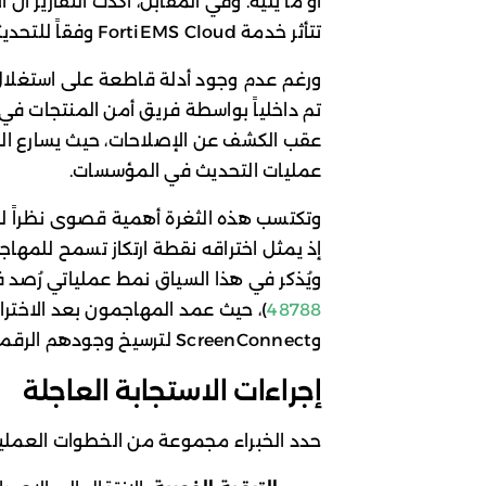
تتأثر خدمة FortiEMS Cloud وفقاً للتحديثات الصادرة.
ورغم عدم وجود أدلة قاطعة على استغلال 
عقب الكشف عن الإصلاحات، حيث يسارع الم
عمليات التحديث في المؤسسات.
إذ يمثل اختراقه نقطة ارتكاز تسمح للمهاج
ويُذكر في هذا السياق نمط عملياتي رُصد 
48788
وScreenConnect لترسيخ وجودهم الرقمي.
إجراءات الاستجابة العاجلة
حدد الخبراء مجموعة من الخطوات العملية