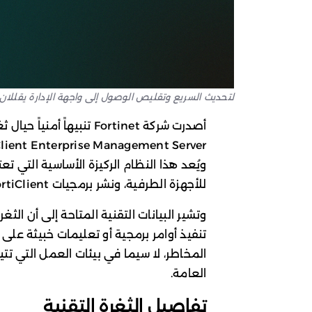
لتحديث السريع وتقليص الوصول إلى واجهة الإدارة يقللان
أصدرت شركة Fortinet تنبيه
ويُعد هذا النظام الركيزة الأساسية التي ت
للأجهزة الطرفية، ونشر برمجيات FortiClient، وضبط إعدادات الامتثال الأمني.
وتشير البيانات التقنية المتاحة إلى أن ال
تنفيذ أوامر برمجية أو تعليمات خبيثة على
المخاطر، لا سيما في بيئات العمل التي تتيح
العامة.
تفاصيل الثغرة التقنية