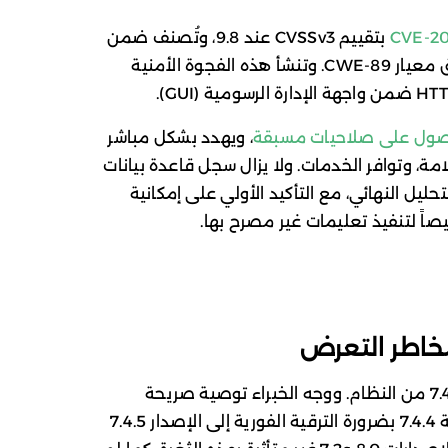
CVE-20
بتقييم CVSSv3 عند 9.8، وتُصنف ضمن
فئة حقن أوامر SQL (SQL Injection) وفق معيار CWE-89. وتنشأ هذه الفجوة الأمنية
حصول على صلاحيات مسبقة
، ويهدد بشكل مباشر
امة، وتوافر الخدمات. ولا يزال سجل قاعدة بيانات
ظار استكمال التحليل النهائي، مع التأكيد الأولي على إمكانية
خاطر التعرض
تتركز قابلية التأثر بهذه الثغرة في الإصدار 7.4 من النظام. ووجه الخبراء توصية صريحة
لمسؤولي النظم الذين يستخدمون النسخة 7.4.4 بضرورة الترقية الفورية إلى الإصدار 7.4.5