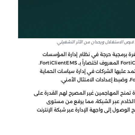
 فرص الاستغلال ويحدان من الأثر التشغيلي.
اً أمنياً حيال ثغرة برمجية حرجة في نظام إدارة المؤسسات
FortiClient Enterprise Management Server المعروف اختصاراً بـ FortiClientEMS.
عتمد عليها الشركات في إدارة سياسات الحماية
ثغرة تمنح المهاجمين غير المصرح لهم القدرة على
 الخادم عبر الشبكة، مما يرفع من مستوى
 الوصول إلى واجهة الإدارة عبر شبكة الإنترنت