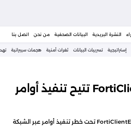
يبحث
اء
النشرة البريدية
البيانات الصحفية
من نحن
اتصل بنا
إستراتيجية
تسريبات البيانات
ثغرات أمنية
هجمات سيبرانية
تهد
ثغرة حرجة في FortiClientEMS تتيح تنفيذ أوامر
ثغرة CVE-2026-21643 تضع خادم إدارة FortiClientEMS تحت خطر تنفيذ أوامر عبر الشبكة