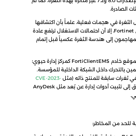
أو ما يليه. وفي المقابل، أكدت التقارير أن الإصدارات 8.0 و7.2 غير متأثرة بهذه الثغرة، كما لم
الثغرة في هجمات فعلية، علماً بأن اكتشافها
تم داخلياً بواسطة فريق أمن المنتجات في Fortinet، إلا أن احتمالات الاستغلال ترتفع عادة
هاجمون إلى هندسة الثغرة عكسياً قبل إتمام
وتكتسب هذه الثغرة أهمية قصوى نظراً لموقع خادم FortiClientEMS كمركز إدارة حيوي؛
مين بالتحرك داخل الشبكة الداخلية للمؤسسة.
في ثغرات سابقة للمنتج ذاته (مثل
CVE-2023-
)، حيث عمد المهاجمون بعد الاختراق إلى تثبيت أدوات إدارة عن بُعد مثل AnyDesk
 للحد من المخاطر: