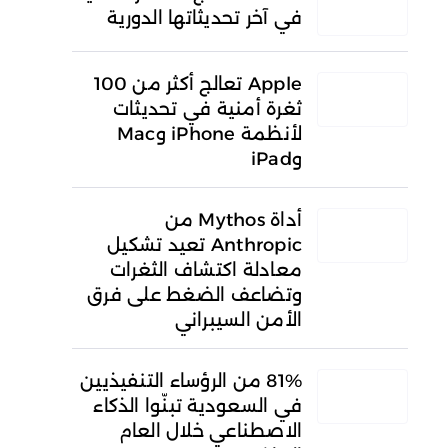
في آخر تحديثاتها الدورية
Apple تعالج أكثر من 100
ثغرة أمنية في تحديثات
لأنظمة iPhone وMac
وiPad
أداة Mythos من
Anthropic تعيد تشكيل
معادلة اكتشاف الثغرات
وتضاعف الضغط على فرق
الأمن السيبراني
81% من الرؤساء التنفيذيين
في السعودية تبنّوا الذكاء
الاصطناعي خلال العام