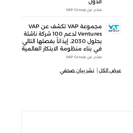
الدول
صادر عن VAP Group
مجموعة VAP تكشف عن VAP
Ventures لدعم 100 شركة ناشئة
بحلول 2030، إيذاناً بفصلها التالي
في بناء منظومة الابتكار العالمية
صادر عن VAP Group
عرض الكل
نشر بيان صحفي