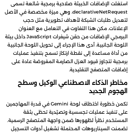
استغلت الإضافات الخبيثة صلاحية برمجية شائعة تسمى
declarativeNetRequest، وهي ميزة مخصصة في الأصل
لتعديل طلبات الشبكة لأهداف تطويرية مثل حجب
الإعلانات. مكن هذا التفاوت في التعامل مع العنوان
البرمجي الإضافات من حقن شيفرات JavaScript داخل بيئة
اللوحة الجانبية. أدى هذا الإجراء إلى تحويل اللوحة الجانبية
من أداة مساعدة إلى نقطة ارتكاز تسمح بتنفيذ عمليات
برمجية تتجاوز قيود العزل الصارمة المفروضة عادة على
إضافات المتصفح التقليدية.
مخاطر الذكاء الاصطناعي الوكيل وسطح
الهجوم الجديد
تكمن خطورة اختطاف لوحة Gemini في قدرة المهاجمين
على تنفيذ عمليات تجسسية وتصيّدية تحظى بثقة
المستخدم نظراً لظهورها ضمن واجهة المتصفح الرسمية.
تضمنت السيناريوهات المحتملة تشغيل أدوات التسجيل