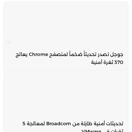
جوجل تصدر تحديثاً ضخماً لمتصفح Chrome يعالج
370 ثغرة أمنية
تحديثات أمنية طارئة من Broadcom لمعالجة 5
ثغرات في VMware