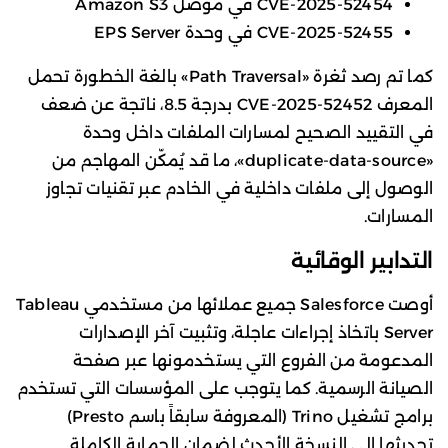
CVE-2025-52454 في موصل Amazon S3
CVE-2025-52455 في وحدة EPS Server
كما تم رصد ثغرة «Path Traversal» بالغة الخطورة تحمل
المعرف CVE-2025-52452 بدرجة 8.5، ناتجة عن ضعف
في التقييد الصحيح لمسارات الملفات داخل وحدة
«duplicate-data-source»، ما قد يُمكّن المهاجم من
الوصول إلى ملفات داخلية في الخادم عبر تقنيات تجاوز
المسارات.
التدابير الوقائية
أوصت Salesforce جميع عملائها من مستخدمي Tableau
Server باتخاذ إجراءات عاجلة، وتثبيت آخر الإصدارات
المدعومة من الفروع التي يستخدمونها عبر صفحة
الصيانة الرسمية. كما يتوجب على المؤسسات التي تستخدم
برامج تشغيل Trino (المعروفة سابقاً باسم Presto)
تحديثها إلى النسخة الأحدث لضمان الحماية الكاملة.