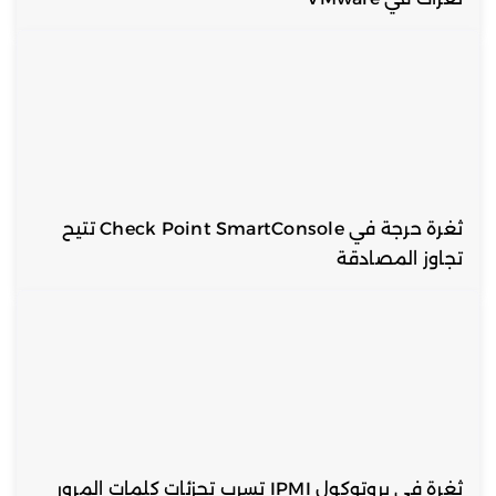
ثغرة حرجة في Check Point SmartConsole تتيح
تجاوز المصادقة
ثغرة في بروتوكول IPMI تسرب تجزئات كلمات المرور