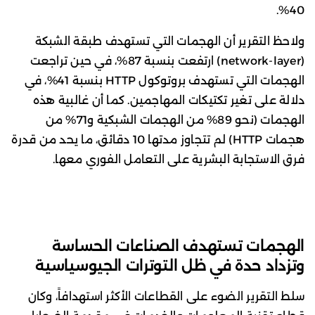
40%.
ولاحظ التقرير أن الهجمات التي تستهدف طبقة الشبكة
(network-layer) ارتفعت بنسبة 87%، في حين تراجعت
الهجمات التي تستهدف بروتوكول HTTP بنسبة 41%، في
دلالة على تغير تكتيكات المهاجمين. كما أن غالبية هذه
الهجمات (نحو 89% من الهجمات الشبكية و71% من
هجمات HTTP) لم تتجاوز مدتها 10 دقائق، ما يحد من قدرة
فرق الاستجابة البشرية على التعامل الفوري معها.
الهجمات تستهدف الصناعات الحساسة
وتزداد حدة في ظل التوترات الجيوسياسية
سلط التقرير الضوء على القطاعات الأكثر استهدافاً، وكان