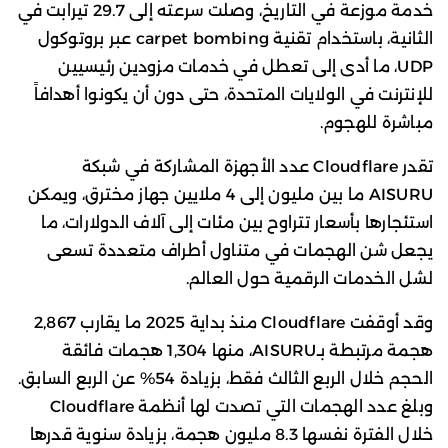
خدمة موزعة في التاريخ، وصلت سرعته إلى 29.7 تيرابت في
الثانية، باستخدام تقنية carpet bombing عبر بروتوكول
UDP، ما أدى إلى تعطل في خدمات مزودين رئيسيين
للإنترنت في الولايات المتحدة، حتى دون أن يكونوا أهدافاً
مباشرة للهجوم.
تقدر Cloudflare عدد الأجهزة المشاركة في شبكة
AISURU ما بين مليون إلى 4 ملايين جهاز مخترق، ويمكن
استئجارها بأسعار تتراوح بين مئات إلى آلاف الدولارات، ما
يجعل شن الهجمات في متناول أطراف متعددة تسعى
لشل الخدمات الرقمية حول العالم.
وقد أوقفت Cloudflare منذ بداية 2025 ما يقارب 2,867
هجمة مرتبطة بـAISURU، منها 1,304 هجمات فائقة
الحجم خلال الربع الثالث فقط، بزيادة 54% عن الربع السابق.
وبلغ عدد الهجمات التي تصدت لها أنظمة Cloudflare
خلال الفترة نفسها 8.3 مليون هجمة، بزيادة سنوية قدرها