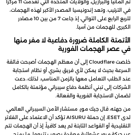
ثم ألمانيا والبرازيل، والولايات المتحدة التي تقدمت 11 مركزاً
في الترتيب. وتعد إندونيسيا المصدر الأكبر لهذه الهجمات،
للربع الرابع على التوالي، إذ جاءت 7 من بين 10 مصادر
الكبرى للهجمات من آسيا.
الأتمتة الكاملة ضرورة دفاعية لا مفر منها
في عصر الهجمات الفورية
خلصت Cloudflare إلى أن معظم الهجمات أصبحت فائقة
السرعة بحيث لا يمكن لأي فريق بشري أو نظام استجابة
عند الطلب التعامل معها بالزمن المناسب. لذلك، دعت
الشركات إلى تبني أنظمة دفاع سيبراني مؤتمتة بالكامل
لضمان الاستجابة الفورية والفعالة.
من جهته، قال جيك مور، مستشار الأمن السيبراني العالمي
لدى ESET، إن حملة AISURU تؤكد أن الاعتماد على الفلاتر
التقليدية أو القواعد الثابتة لم يعد كافياً، إذ أن الهجمات تتم
عبر حركة مرور عشوائية معقدة يصعب تتبعها، ما يمنح