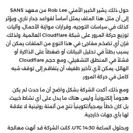
حول ذلك، يشير الخبير الأمني Rob Lee من معهد SANS
إلى أن مثل هذا الملف يمثل أساساً لقواعد جدار ناري، ويؤثر
كذلك في سياسات التوجيه، وقرارات موازنة الأحمال، وآليات
توزيع حركة المرور على شبكة Cloudflare العالمية. ولذلك،
فإن أي تضخم مفاجئ في هذا النوع من الملفات يمكن أن
يسبب بطئاً في تحليل البيانات أو ضغطاً على الذاكرة أو
فشلاً في المنطق التشغيلي، ومع حجم Cloudflare
الهائل، يمكن لأي تأخير طفيف أن يتفاقم إلى توقف شبه
كامل في حركة المرور.
ومع ذلك، أكدت الشركة بشكل واضح أن ما حدث لم يكن
هجوماً إلكترونياً، وليس هناك ما يدل على أي نشاط خبيث،
بل كان خطأً برمجياً/تكوينياً نتج من أتمتة روتينية لا علاقة
لها بأي جهات خارجية.
وبحلول الساعة 14:30 UTC، كانت الشركة قد أنهت معالجة