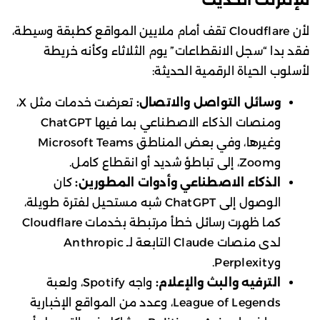
لأن Cloudflare تقف أمام ملايين المواقع كطبقة وسيطة،
فقد بدا “سجل الانقطاعات” يوم الثلاثاء وكأنه خريطة
لأسلوب الحياة الرقمية الحديثة:
وسائل التواصل والاتصال:
تعرضت خدمات مثل X،
ومنصات الذكاء الاصطناعي بما فيها ChatGPT
وغيرها، وفي بعض المناطق Microsoft Teams
وZoom، إلى تباطؤ شديد أو انقطاع كامل.
الذكاء الاصطناعي وأدوات المطورين:
كان
الوصول إلى ChatGPT شبه مستحيل لفترة طويلة،
كما ظهرت رسائل خطأ مرتبطة بخدمات Cloudflare
لدى منصات Claude التابعة لـ Anthropic
وPerplexity.
الترفيه والبث والإعلام:
واجه Spotify، ولعبة
League of Legends، وعدد من المواقع الإخبارية