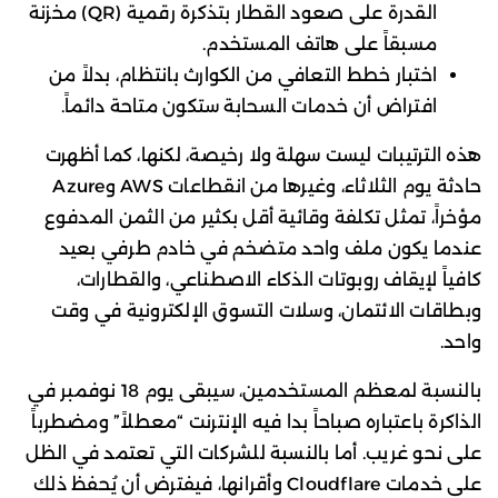
القدرة على صعود القطار بتذكرة رقمية (QR) مخزنة
مسبقاً على هاتف المستخدم.
اختبار خطط التعافي من الكوارث بانتظام، بدلاً من
افتراض أن خدمات السحابة ستكون متاحة دائماً.
هذه الترتيبات ليست سهلة ولا رخيصة، لكنها، كما أظهرت
حادثة يوم الثلاثاء، وغيرها من انقطاعات AWS وAzure
مؤخراً، تمثل تكلفة وقائية أقل بكثير من الثمن المدفوع
عندما يكون ملف واحد متضخم في خادم طرفي بعيد
كافياً لإيقاف روبوتات الذكاء الاصطناعي، والقطارات،
وبطاقات الائتمان، وسلات التسوق الإلكترونية في وقت
واحد.
بالنسبة لمعظم المستخدمين، سيبقى يوم 18 نوفمبر في
الذاكرة باعتباره صباحاً بدا فيه الإنترنت “معطلاً” ومضطرباً
على نحو غريب. أما بالنسبة للشركات التي تعتمد في الظل
على خدمات Cloudflare وأقرانها، فيفترض أن يُحفظ ذلك