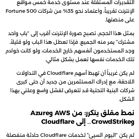
التقديرات المستقلة عند مستوى خدمة خمس مواقع
الإنترنت تقريباً، واعتماد نحو 35% من شركات Fortune 500
على منصتها.
بمثل هذا الحجم، تصبح صورة الإنترنت أقرب إلى “باب واحد
مشترك” يمر منه الجميع. فإذا تعطل هذا الباب ولو قليلاً،
وجد المستخدمون أنفسهم خارج الخدمات، ولو كانت خوادم
تلك الخدمات نفسها تعمل بشكل مثالي.
لم يكن غريباً أن تهبط أسهم Cloudflare في التداولات
اللاحقة، مع إدراك المستثمرين من جديد أن حتى كبرى
شركات البنية التحتية قد تتعرض لفشل واسع وعلني بهذا
الشكل.
نمط مقلق يتكرر: من
AWS و
Azure
و
CrowdStrike… إلى
Cloudflare
لم يكن “اليوم السيئ” لخدمات Cloudflare حادثة منفصلة