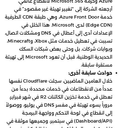
Azure وحزمة Microsoft 365 لانقطاع عالمي،
أرجعته الشركة إلى “تغيير تهيئة غير مقصود” في
خدمة Azure Front Door، وهي طبقة CDN الطرفية
(Edge CDN) لدى Microsoft. هذا الخلل في
الإعدادات أدى إلى أعطال في DNS ومشكلات اتصال،
تسببت في تعطيل خدمات مثل Xbox، وMinecraft،
وبوابات شركات، بل وحتى بعض شبكات السكك
الحديدية الوطنية، قبل أن تعود Microsoft إلى تهيئة
مستقرة سابقة.
حوادث سابقة أخرى:
خلال العامين الماضيين، سجلت Cloudflare نفسها
عدداً من الانقطاعات في خدمات محددة؛ بدءاً من
تعطل في خدمة تخزين الكائنات R2 في شهر فبراير،
مروراً بسوء تهيئة في مفسر DNS في يوليو، ووصولاً
إلى انقطاع في لوحة التحكم وواجهة البرمجة
(Dashboard/API) في سبتمبر، وجميعها موثقة في