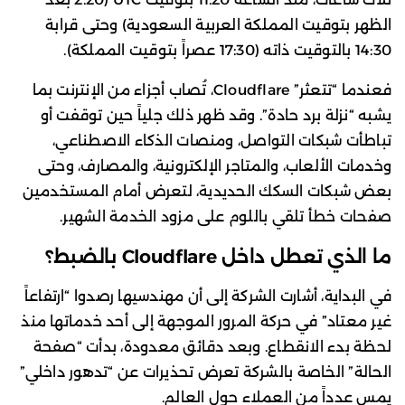
الظهر بتوقيت المملكة العربية السعودية) وحتى قرابة
14:30 بالتوقيت ذاته (17:30 عصراً بتوقيت المملكة).
فعندما “تتعثر” Cloudflare، تُصاب أجزاء من الإنترنت بما
يشبه “نزلة برد حادة”. وقد ظهر ذلك جلياً حين توقفت أو
تباطأت شبكات التواصل، ومنصات الذكاء الاصطناعي،
وخدمات الألعاب، والمتاجر الإلكترونية، والمصارف، وحتى
بعض شبكات السكك الحديدية، لتعرض أمام المستخدمين
صفحات خطأ تلقي باللوم على مزود الخدمة الشهير.
ما الذي تعطل داخل Cloudflare بالضبط؟
في البداية، أشارت الشركة إلى أن مهندسيها رصدوا “ارتفاعاً
غير معتاد” في حركة المرور الموجهة إلى أحد خدماتها منذ
لحظة بدء الانقطاع. وبعد دقائق معدودة، بدأت “صفحة
الحالة” الخاصة بالشركة تعرض تحذيرات عن “تدهور داخلي”
يمس عدداً من العملاء حول العالم.