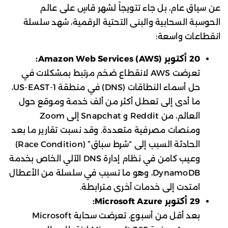
عن سياق عام، بل جاء تتويجاً لشهر قاسٍ على عالم
الحوسبة السحابية والبنى التحتية الرقمية، شهد سلسلة
انقطاعات واسعة:
20 أكتوبر
Amazon Web Services (AWS):
تعرضت AWS لانقطاع ضخم مرتبط بمشكلات في
حل أسماء النطاقات (DNS) في منطقة US-EAST-1،
ما أدى إلى تعطل أكثر من ألف خدمة وموقع حول
العالم، من Reddit و Snapchat إلى Zoom
ومنصات مصرفية متعددة. وقد نسبت تقارير ما بعد
الحادثة السبب إلى “شرط سباق” (Race Condition)
وعيب كامن في نظام إدارة DNS الآلي الخاص بخدمة
DynamoDB، وهو ما تسبب في سلسلة من الأعطال
امتدت إلى خدمات أخرى مترابطة.
29 أكتوبر
Microsoft Azure:
بعد أقل من أسبوع، تعرضت سحابة Microsoft