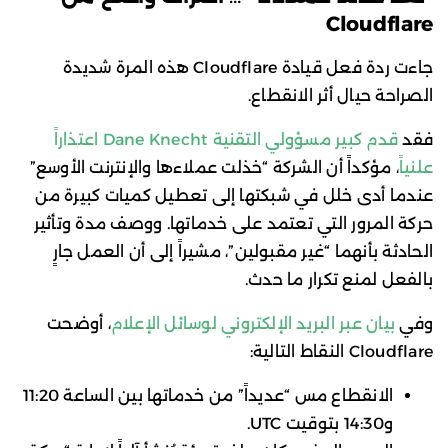
Cloudflare
جاءت ردة فعل قيادة Cloudflare هذه المرة شديدة
الصراحة حيال أثر الانقطاع.
فقد
قدم كبير مسؤولي التقنية Dane Knecht اعتذاراً
علنياً
، مؤكداً أن الشركة “خذلت عملاءها والإنترنت الأوسع”
عندما أدى خلل في شبكتها إلى تعطيل كميات كبيرة من
حركة المرور التي تعتمد على خدماتها. ووصف مدة وتأثير
الحادثة بأنهما “غير مقبولين”، مشيراً إلى أن العمل جارٍ
بالفعل لمنع تكرار ما حدث.
وفي
بيان عبر البريد الإلكتروني لوسائل الإعلام
، أوضحت
Cloudflare النقاط التالية:
الانقطاع مس “عديداً” من خدماتها بين الساعة 11:20
و14:30 بتوقيت UTC.