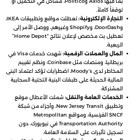
بما فيها Axios وPolitico، مشاكل في التحميل أو
توقفاً كاملاً.
التجارة الإلكترونية:
تعطلت مواقع وتطبيقات IKEA،
وDoorDash، وShopify وغيرهم، ووصل الأمر إلى
تعطيل بث مخصص لإعلان نتائج “Home Depot”
الربعية.
المال والعملات الرقمية:
شهدت خدمات Visa في
بريطانيا، ومنصات مثل Coinbase، ونظم تقييم
المخاطر لدى Moody’s، اضطرابات تؤكد اعتماد البنى
المالية الحديثة على طبقات البنية التحتية السحابية
المشتركة.
الخدمات العامة والنقل:
شملت الأعطال موقع
وتطبيق New Jersey Transit، وأجزاء من شبكة
SNCF الفرنسية، ومواقع Metropolitan
Transportation Authority في نيويورك، دون
تسجيل تأثيرات على السلامة العامة.