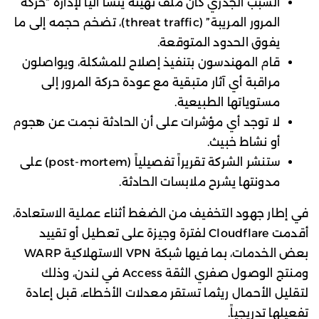
السبب الجذري كان ملف تهيئة يُنشأ آلياً لإدارة “حركة
المرور المريبة” (threat traffic)، تضخم حجمه إلى ما
يفوق الحدود المتوقعة.
قام المهندسون بتنفيذ إصلاح للمشكلة، ويواصلون
مراقبة أي آثار متبقية مع عودة حركة المرور إلى
مستوياتها الطبيعية.
لا توجد أي مؤشرات على أن الحادثة نجمت عن هجوم
أو نشاط خبيث.
ستنشر الشركة تقريراً تفصيلياً (post-mortem) على
مدونتها يشرح ملابسات الحادثة.
في إطار جهود التخفيف من الضغط أثناء عملية الاستعادة،
أقدمت Cloudflare لفترة وجيزة على تعطيل أو تقييد
بعض الخدمات، بما فيها شبكة VPN الاستهلاكية WARP
ومنتج الوصول صفري الثقة Access في لندن، وذلك
لتقليل الأحمال ريثما تستقر معدلات الأخطاء، قبل إعادة
تفعيلها تدريجياً.