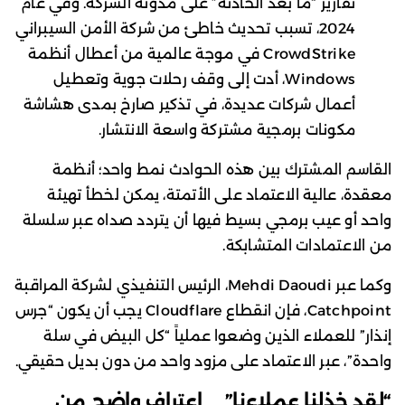
تقارير “ما بعد الحادثة” على مدونة الشركة. وفي عام
2024، تسبب تحديث خاطئ من شركة الأمن السيبراني
CrowdStrike في موجة عالمية من أعطال أنظمة
Windows، أدت إلى وقف رحلات جوية وتعطيل
أعمال شركات عديدة، في تذكير صارخ بمدى هشاشة
مكونات برمجية مشتركة واسعة الانتشار.
القاسم المشترك بين هذه الحوادث نمط واحد؛ أنظمة
معقدة، عالية الاعتماد على الأتمتة، يمكن لخطأ تهيئة
واحد أو عيب برمجي بسيط فيها أن يتردد صداه عبر سلسلة
من الاعتمادات المتشابكة.
وكما عبر Mehdi Daoudi، الرئيس التنفيذي لشركة المراقبة
Catchpoint، فإن انقطاع Cloudflare يجب أن يكون “جرس
إنذار” للعملاء الذين وضعوا عملياً “كل البيض في سلة
واحدة”، عبر الاعتماد على مزود واحد من دون بديل حقيقي.
“لقد خذلنا عملاءنا” … اعتراف واضح من