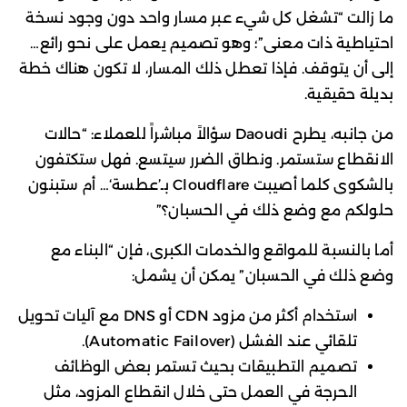
ما زالت “تشغل كل شيء عبر مسار واحد دون وجود نسخة
احتياطية ذات معنى”؛ وهو تصميم يعمل على نحو رائع…
إلى أن يتوقف. فإذا تعطل ذلك المسار، لا تكون هناك خطة
بديلة حقيقية.
من جانبه، يطرح Daoudi سؤالاً مباشراً للعملاء: “حالات
الانقطاع ستستمر. ونطاق الضرر سيتسع. فهل ستكتفون
بالشكوى كلما أصيبت Cloudflare بـ’عطسة‘… أم ستبنون
حلولكم مع وضع ذلك في الحسبان؟”
أما بالنسبة للمواقع والخدمات الكبرى، فإن “البناء مع
وضع ذلك في الحسبان” يمكن أن يشمل:
استخدام أكثر من مزود CDN أو DNS مع آليات تحويل
تلقائي عند الفشل (Automatic Failover).
تصميم التطبيقات بحيث تستمر بعض الوظائف
الحرجة في العمل حتى خلال انقطاع المزود، مثل