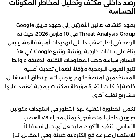
رصد داخلي مكثف وتحليل لمخاطر المكونات
الحساسة
يعود اكتشاف هاتين الثغرتين إلى جهود فريق Google
Threat Analysis Group في 10 مارس 2026، حيث تم
الرصد في إطار تعقب داخلي لتهديدات أمنية قائمة، وليس
بناءً على بلاغات خارجية روتينية. وتتبع Google في هذا
السياق سياسة حجب المعلومات التقنية الدقيقة وروابط
تتبع العيوب البرمجية مؤقتاً، لضمان تحديث أغلبية
المستخدمين لمتصفحاتهم وتجنب اتساع نطاق الاستغلال،
خاصة إذا كانت الثغرة مرتبطة بمكتبات برمجية تعتمد عليها
مشاريع تقنية أخرى.
تكمن الخطورة التقنية لهذا التطور في استهداف مكونين
حيويين داخل المتصفح؛ إذ يمثل محرك V8 العصب
الأساسي لتنفيذ الأكواد، ما يجعل أي خلل فيه قابلاً
للاستغلال عبر مواقع إلكترونية خبيثة. وفي المقابل، تبرز