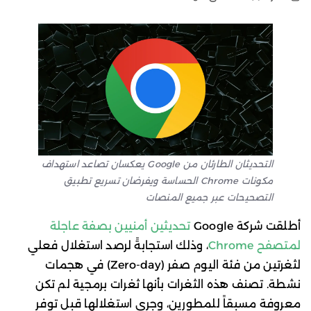
التحديثان الطارئان من Google يعكسان تصاعد استهداف
مكونات Chrome الحساسة ويفرضان تسريع تطبيق
التصحيحات عبر جميع المنصات
أطلقت شركة Google
تحديثين أمنيين بصفة عاجلة
لمتصفح Chrome
، وذلك استجابةً لرصد استغلال فعلي
لثغرتين من فئة اليوم صفر (Zero-day) في هجمات
نشطة. تصنف هذه الثغرات بأنها ثغرات برمجية لم تكن
معروفة مسبقاً للمطورين، وجرى استغلالها قبل توفر