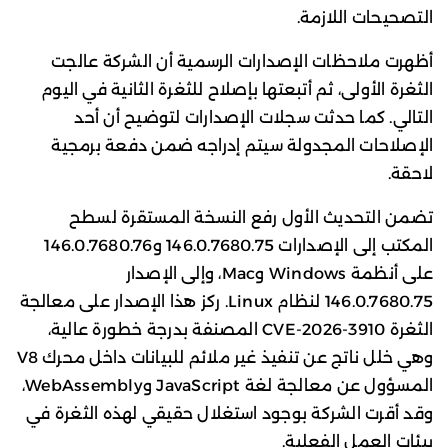
التصحيحات اللازمة.
أظهرت ملاحظات الإصدارات الرسمية أن الشركة عالجت
الثغرة الأولى، ثم أتبعتها بإصلاح للثغرة الثانية في اليوم
التالي. كما حدثت سجلات الإصدارات لتوضيح أن أحد
الإصلاحات المجدولة سيتم إدراجه ضمن دفعة برمجية
لاحقة.
تضمن التحديث الأول رفع النسخة المستقرة لسطح
المكتب إلى الإصدارات 146.0.7680.75 و146.0.7680.76
على أنظمة Windows وMac، وإلى الإصدار
146.0.7680.75 لنظام Linux. ركز هذا الإصدار على معالجة
الثغرة CVE-2026-3910 المصنفة بدرجة خطورة عالية،
وهي خلل ناتج عن تنفيذ غير ملائم للبيانات داخل محرك V8
المسؤول عن معالجة لغة JavaScript وWebAssembly،
وقد أقرت الشركة بوجود استغلال حقيقي لهذه الثغرة في
بيئات العمل الفعلية.