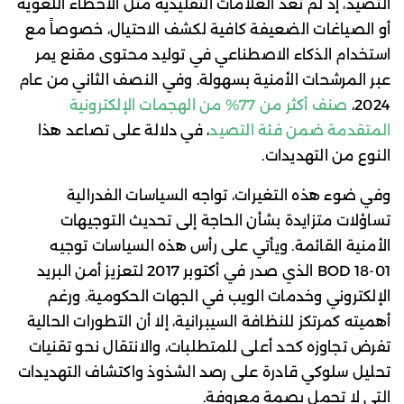
التصيد، إذ لم تعد العلامات التقليدية مثل الأخطاء اللغوية
أو الصياغات الضعيفة كافية لكشف الاحتيال، خصوصاً مع
استخدام الذكاء الاصطناعي في توليد محتوى مقنع يمر
عبر المرشحات الأمنية بسهولة. وفي النصف الثاني من عام
2024،
صنف أكثر من 77% من الهجمات الإلكترونية
المتقدمة ضمن فئة التصيد
، في دلالة على تصاعد هذا
النوع من التهديدات.
وفي ضوء هذه التغيرات، تواجه السياسات الفدرالية
تساؤلات متزايدة بشأن الحاجة إلى تحديث التوجيهات
الأمنية القائمة. ويأتي على رأس هذه السياسات توجيه
BOD 18-01 الذي صدر في أكتوبر 2017 لتعزيز أمن البريد
الإلكتروني وخدمات الويب في الجهات الحكومية. ورغم
أهميته كمرتكز للنظافة السيبرانية، إلا أن التطورات الحالية
تفرض تجاوزه كحد أعلى للمتطلبات، والانتقال نحو تقنيات
تحليل سلوكي قادرة على رصد الشذوذ واكتشاف التهديدات
التي لا تحمل بصمة معروفة.