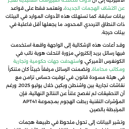
الأميركية إلى أن
أدوات مكافحة الفيروسات التقليدية تعجز
عن اكتشاف الهجمات الجديدة
، وتعتمد فقط على قواعد
بيانات سابقة، كما تستهلك هذه الأدوات الموارد في البيئات
ذات النطاق الترددي المحدود، ما يجعلها أقل فاعلية في
بيئات حرجة.
وقد أعادت هذه الإشكالية إلى الواجهة واقعة استخدمت
فيها رسائل بريد إلكتروني مزورة انتحلت هوية نائب في
الكونغرس الأميركي، و
استهدفت جهات حكومية وتجارية
ومكاتب محاماة
. وتضمنت الرسائل مرفقاً خبيثاً كان متنكراً
في هيئة مسودة قانون، في توقيت حساس تزامن مع
نقاشات تجارية بين واشنطن وبكين خلال يوليو 2025. ورغم
أن التحقيقات لم تفصح علناً عن النتائج النهائية، فإن
المؤشرات التقنية ربطت الهجوم بمجموعة APT41
المرتبطة بالصين.
وتشير البيانات إلى تحول ملحوظ في طبيعة هجمات