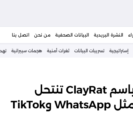
يبحث
اء
النشرة البريدية
البيانات الصحفية
من نحن
اتصل بنا
إستراتيجية
تسريبات البيانات
ثغرات أمنية
هجمات سيبرانية
تهد
برمجية تجسس جديدة باسم ClayRat تنتحل
هوية تطبيقات شهيرة مثل WhatsApp وTikTok