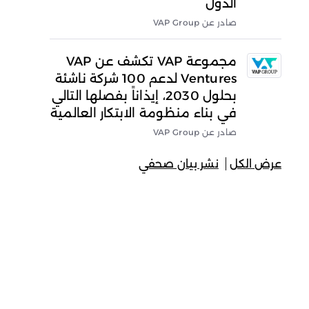
الدول
صادر عن VAP Group
مجموعة VAP تكشف عن VAP
Ventures لدعم 100 شركة ناشئة
بحلول 2030، إيذاناً بفصلها التالي
في بناء منظومة الابتكار العالمية
صادر عن VAP Group
عرض الكل
نشر بيان صحفي