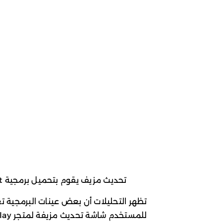
تحديث مزيف يقوم بتحميل برمجية ClayRat في الخلفية. المصدر: Zimperium
تظهر التحليلات أن بعض عينات البرمجية 