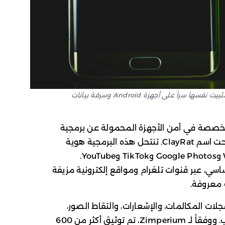
برمجية ClayRat الخبيثة تنتحل واجهات تطبيقات شهيرة لتثبيت نفسها سراً على أجهزة Android وسرقة بيانات
ثون في شركة Zimperium المتخصصة في أمن الأجهزة المحمولة عن برمجية
تجسس جديدة تستهدف نظام Android تحت اسم ClayRat. تنتحل هذه البرمجية هوية
تطبيقات واسعة الانتشار مثل WhatsApp وGoogle Photos وTikTok وYouTube.
، عبر قنوات تلغرام ومواقع إلكترونية مزيفة
 معروفة.
لات المكالمات، والإشعارات، والتقاط الصور،
وتنفيذ مكالمات هاتفية من الجهاز المصاب. ووفقاً لـ Zimperium، تم توثيق أكثر من 600