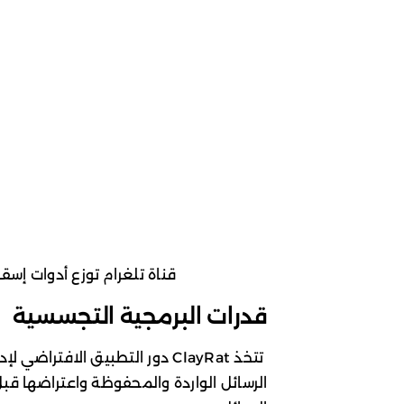
قناة تلغرام توزع أدوات إسقاط ClayRat. المصدر: rium
قدرات البرمجية التجسسية
تتخذ ClayRat دور التطبيق الافت
الرسائل الواردة والمحفوظة واعتراضها قبل