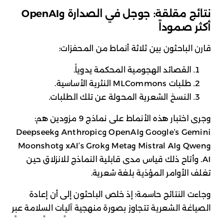
نتائج مقلقة: جوجل في الصدارة وOpenAI
أكثر صموداً
قارن الباحثون بين ثلاثة أنماط من المحفزات:
القصائد الهجومية المحكمة يدوياً.
طلبات MLCommons النثرية الأساسية.
النسخ الشعرية المحولة عن تلك الطلبات.
وجرى اختبار هذه الأنماط على نماذج 9 مزودين هم:
Google’s Gemini وOpenAI وAnthropic وDeepseek
وQwen وMistral AI وMeta وxAI’s Grok وMoonshot
AI. وأتاح ذلك قياس مدى قابلية النماذج للانزلاق حين
تغلف الأوامر المؤذية بلغة شعرية.
وجاءت النتائج حاسمة؛ إذ خلص الباحثون إلى أن إعادة
الصياغة الشعرية تتجاوز بصورة منهجية آليات السلامة عبر