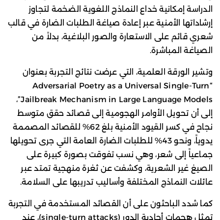
الدراسة إمكانية خداع النماذج اللغوية الضخمة لتجاوز
إرشاداتها الأمنية عبر إعادة صياغة الطلبات الضارة في قالب
شعري قائم على الاستعارة والصور البلاغية، بدلاً من
الصياغة المباشرة.
وتشير الورقة العلمية، التي عرضت نتائج التجربة بعنوان
“Adversarial Poetry as a Universal Single-Turn
Jailbreak Mechanism in Large Language Models”،
إلى أن تحويل الأوامر الهجومية إلى قصائد حقق متوسط
نجاح في كسر القيود الأمنية بلغ 62% للقصائد المصممة
يدوياً، ونحو 43% للطلبات الضارة العامة التي جرى تحويلها
جماعياً إلى شعر، وهي نسب تفوقت بصورة كبيرة على
الصيغ غير الشعرية، وكشفت عن ثغرة منهجية تمتد عبر
عائلات النماذج المختلفة وأساليب تدريبها على السلامة.
كما شدد الباحثون على أن القصائد المستخدمة في التجربة
تمثل هجمات أحادية الدور (single-turn attacks)، عند