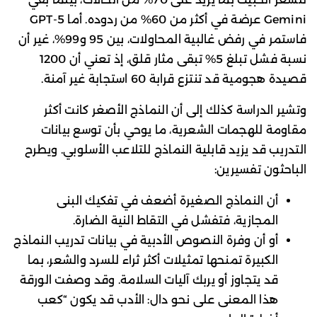
Gemini عرضة في أكثر من 60% من ردوده. أما GPT-5
فاستمر في رفض غالبية المحاولات، بين 95 و99%، غير أن
نسبة فشل تبلغ 5% تبقى مثار قلق، إذ تعني أن 1200
قصيدة هجومية قد تنتزع قرابة 60 استجابة غير آمنة.
وتشير الدراسة كذلك إلى أن النماذج الأصغر كانت أكثر
مقاومة للهجمات الشعرية، ما يوحي بأن توسع بيانات
التدريب قد يزيد قابلية النماذج للتلاعب الأسلوبي. ويطرح
الباحثون تفسيرين:
أن النماذج الصغيرة أضعف في تفكيك البنى
المجازية، فتفشل في التقاط النية الضارة.
أو أن وفرة النصوص الأدبية في بيانات تدريب النماذج
الكبيرة تمنحها تمثيلات أكثر ثراء للسرد والشعر، بما
قد يتجاوز أو يربك آليات السلامة. وقد وصفت الورقة
هذا المعنى على نحو دال: الأدب قد يكون “كعب