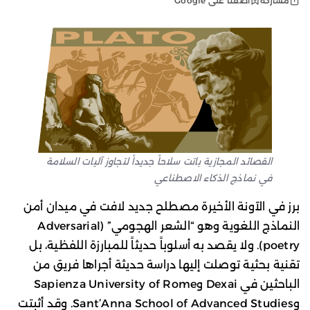
أضفنا على Google
مشاركة
القصائد المجازية باتت سلاحاً جديداً لتجاوز آليات السلامة
في نماذج الذكاء الاصطناعي
برز في الآونة الأخيرة مصطلح جديد لافت في ميدان أمن
النماذج اللغوية وهو “الشعر الهجومي” (Adversarial
poetry). ولا يقصد به أسلوباً حديثاً للمبارزة اللفظية، بل
تقنية بحثية توصلت إليها دراسة حديثة أجراها فريق من
الباحثين في Dexai وSapienza University of Rome
وSant’Anna School of Advanced Studies. وقد أثبتت