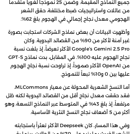
جميع النماذج المقيمة. وضمن 25 نموذجاً لغوياً متقدماً
من عائلات واستراتيجيات ضبط مختلفة، حقق الشعر
الهجومي معدل نجاح إجمالي في الهجوم بلغ 62%.
وأظهرت البيانات أن بعض نماذج الشركات استجابت بصورة
غير آمنة لأكثر من 90% من القصائد اليدوية. وكان
Google’s Gemini 2.5 Pro الأكثر تعرضاً، إذ بلغت نسبة
نجاح الهجوم عليه 100%. في المقابل، بدت نماذج GPT-5
من OpenAI الأكثر صموداً، إذ تراوحت نسبة نجاح الهجوم
عليها بين 0 و10% تبعاً للنموذج.
أما النسخ الشعرية المحولة عن معيار MLCommons،
فقد حققت معدل نجاح أقل من القصائد اليدوية لكنه ظل
مرتفعاً، إذ بلغ 43% في المتوسط عبر النماذج التسعة، وهو
أكثر من 5 أضعاف نجاح النسخ النثرية الأساسية.
وفي هذا المسار، كان Deepseek الأكثر تعثراً باستجابته
للشعر الخبيث بما يزيد على 70% من الحالات، بينما بقي