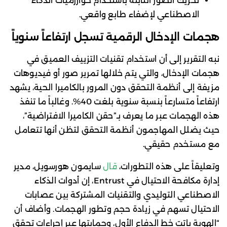
تحريك الصور الثابتة باستخدام خوارزميات الذكاء
الاصطناعي لإضفاء طابع واقعي.
هجمات الإدخال الرقمية تسجل ارتفاعاً سنوياً
نبه التقرير إلى أن استخدام تقنيات التزييف العميق في
هجمات الإدخال، والتي يتم خلالها تمرير صور أو فيديوهات
مزيفة إلى أنظمة التحقق دون المرور بالكاميرا الحية، يشهد
ارتفاعاً متسارعاً بنسبة سنوية بلغت 40%. وغالباً ما تنفذ
هذه الهجمات عبر ما يعرف بـ”حقن الكاميرا الافتراضية”،
حيث يضلل المهاجمون أنظمة التحقق لتظن أنها تتعامل
مع مستخدم حقيقي.
وتعليقاً على هذه التطورات،
قال
سايمون هورسويل، مدير
إدارة مكافحة الاحتيال في Entrust، إن أدوات الذكاء
الاصطناعي التوليدي والتقنيات المشتركة بين عصابات
الاحتيال تسهم في زيادة حجم وتطور الهجمات. وأضاف أن
“الهوية باتت خط الدفاع الأول، وحمايتها عبر إجراءات تحقق