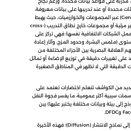
(CNNs) مثل ResNet وVGG وDenseNet، مدربة على قواعد بيانات محددة، ورغم نجاح
ت محددة أو عند تدريبها على بيانات معروفة،
برزت مشكلة ضعف التعميم (Generalization) عبر المجموعات والخوارزميات، حيث يهبط
الأداء بوضوح عند اختبارها على توليفات غير مرئية أو مجموعات خارج نطاق التدريب (cross-
عة عمل الشبكات الالتفافية نفسها؛ فهي تركز على
وى (ملمس البشرة، وحدود المزج، وآثار إعادة
هم العلاقة البصرية بين الأجزاء المختلفة من
د على تغييرات دقيقة في توزيع الإضاءة أو تماثل
ف التناقضات الدقيقة التي لا تظهر في المناطق الصغيرة
عديد من الكواشف تتعلم اختصارات تعتمد على
سمات سببية أكثر عمومية، ما يفسر فجوة النقل
ذج إلى بيئة وبيانات مختلفة يختبر عليها) بين
يزداد التحدي مع انتقال التوليد من GANs إلى نماذج الانتشار (Diffusion)؛ فهذه الأخيرة