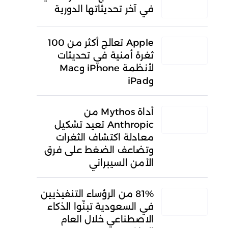
في آخر تحديثاتها الدورية
Apple تعالج أكثر من 100
ثغرة أمنية في تحديثات
لأنظمة iPhone وMac
وiPad
أداة Mythos من
Anthropic تعيد تشكيل
معادلة اكتشاف الثغرات
وتضاعف الضغط على فرق
الأمن السيبراني
81% من الرؤساء التنفيذيين
في السعودية تبنّوا الذكاء
الاصطناعي خلال العام