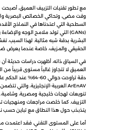
مع تطور تقنيات التزييف العميق، أصبحت ا
وقت مضى، وتحاكي الخصائص البصرية والس
السطحية التي اعتدناها في النماذج الأقدم،
(GANs) التي تولد ملامح الوجه والإض
البشرية بدقة شبه مثالية. لهذا السبب، تف
الحقيقي والمزيف، خاصة عندما يعرض ضمن
في السياق ذاته، أظهرت دراسات حديثة أن ق
العميق لا تتجاوز غالباً مستوى قريباً م
ArEnAV العربية-الإنجليزية، والتي 
يتذبذب حول هذا النطاق مع تباين حسب ن
أما على المستوى التقني، فقد اعتمدت مع