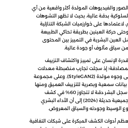
لصور والفيديوهات المولدة أكثر واقعية من أي
لوكية بدقة عالية، بحيث لا تظهر التشوهات
 لاعتمادها على خوارزميات الشبكة التنازلية
اءة وحتى حركة العينين بطريقة تحاكي الطبيعة
شل العين البشرية في التمييز بين المحتوى
 سياق مألوف أو جودة عالية.
درة الإنسان على تمييز واكتشاف التزييف
ن المصادفة؛ إذ سجلت تجارب منضبطة معدلات
دقة تراوحت حوالي 60–64% عند الحكم على وجوه مولدة (StyleGAN2). وعلى مجموعة
تتضمن بيانات سمعية وبصرية للتزييف العميق ومنها
تنويعات لهجات خليجية ومصرية، وشامية، سجل البشر دقة لا تتجاوز 60% في كشف
التزييف. كما خلصت مراجعات ومنهجيات تجميعية حديثة (2024) إلى أن الأداء البشري
وع الوسيط وجودته والسياق المعروض.
ظم أدوات الكشف المبكرة على شبكات التفافية