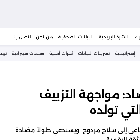
يبحث
اء
النشرة البريدية
البيانات الصحفية
من نحن
اتصل بنا
إستراتيجية
تسريبات البيانات
ثغرات أمنية
هجمات سيبرانية
تهد
اد: مواجهة التزييف
تي تولده
اعي إلى سلاح مزدوج، ويستدعي حلولاً مضادة
قة الرقمية.