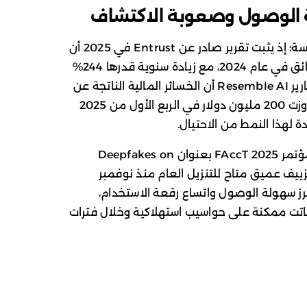
ة الوصول وصعوبة الاكتشاف
يتأكد ذلك الاتساع بمؤشرات موثقة ومدروسة؛ إذ يثبت تقرير صادر عن Entrust في 2025 أن
محاولة تزييف عميق وقعت كل خمس دقائق في عام 2024، مع زيادة سنوية قدرها 244%
في تزوير المستندات الرقمية. كما تظهر تقارير Resemble AI أن الخسائر المالية الناتجة عن
الهجمات القائمة على التزييف العميق تجاوزت 200 مليون دولار في الربع الأول من 2025
 لهذا النمط من الاحتيال.
وإلى جانب ذلك، توثق دراسة محكمة في مؤتمر FAccT 2025 بعنوان Deepfakes on
رب 35 ألف نموذج تزييف عميق متاح للتنزيل العام منذ نوفمبر
ل، وهو ما يبرز سهولة الوصول واتساع رقعة الاستخدام،
باتت ممكنة على حواسيب استهلاكية وخلال فترات