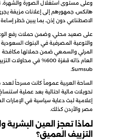
وعلى مستوى استغلال الصورة والشهرة، ن
هانكس، جمهورهم إلى إعلانات مزيفة يجري
الاصطناعي دون إذن، بما يبين خطر إساءة ا
على صعيد محلي، وضمن حملات رفع الوعي ب
والتوعية المصرفية في البنوك السعودية ت
العام ذاته قفزة 600% في 
Sumsub.
الساحة العربية عموماً كانت مسرحاً لعدد م
تحويلات مالية احتالية بعد عملية استنس
إعلامية لبث دعاية سياسية في الإمارات ال
مصر والأردن كذلك.
لماذا تعجز العين البشرية و
التزييف العميق؟