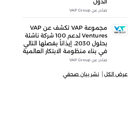
الدول
صادر عن VAP Group
مجموعة VAP تكشف عن VAP
Ventures لدعم 100 شركة ناشئة
بحلول 2030، إيذاناً بفصلها التالي
في بناء منظومة الابتكار العالمية
صادر عن VAP Group
عرض الكل
نشر بيان صحفي