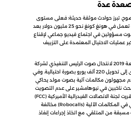
أصعدة عدة
ضوح، تبرز حوادث موثقة حديثة؛ فعلى مستوى
الشركات، خسرت مجموعة هندسية عالمية تعمل في هونغ كونغ نحو 25 مليون دولار بعد
ت مسؤولين في اجتماع فيديو جماعي لإقناع
 عمليات الاحتيال المعتمدة على التزييف
وعلى نحو مشابه في السابق، نستذكر واقعة 2019 لانتحال صوت الرئيس التنفيذي لشركة
طاقة بريطانية عبر تقليد صوتي عميق أدى إلى تحويل 220 ألف يورو بصورة احتيالية. وفي
تخدم مجهولون مكالمات آلية بصوت مولد يحاكي
 لحث ناخبين في نيوهامشير على عدم التصويت
قبيل الانتخابات التمهيدية؛ وكنتيجة لذلك، قررت لجنة الاتصالات الفيدرالية الأميركية (FCC)
اعتبار الأصوات المولدة بالذكاء الاصطناعي في المكالمات الآلية (Robocalls) مخالفة
سبقة من المتلقي، مع اتخاذ إجراءات إنفاذ