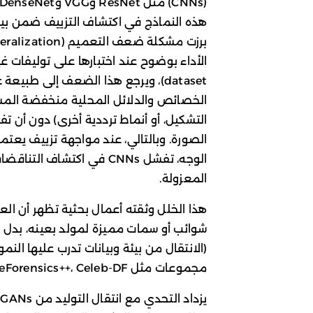
هذه النماذج في اكتشاف التزييف ضمن بيئا
dataset)، ويرجع هذا الضعف إلى طبي
الخصائص والدلائل المحلية منخفضة المست
التشكيل، أو أنماط ترددية أخرى) دون أن تف
الصورة. وبالتالي، عند مواجهة تزييف يعتم
الوجه، تفشل CNNs في اكتشا
المعزولة.
هذا الخلل وثقته أعمال بحثية تظهر أن ال
شوائب أو سمات مميزة لمولد بعينه، بدل 
(الانتقال من بيئة وبيانات تدرب عليها النمو
مجموعات مثل FaceForensics++، Celeb-DF وDFDC.