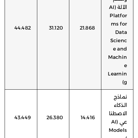
الآلة (AI
Platfor
ms for
44.482
31.120
21.868
Data
Scienc
e and
Machin
e
Learnin
g)
نماذج
الذكاء
الاصطنا
43.449
26.380
14.416
عي (AI
Models