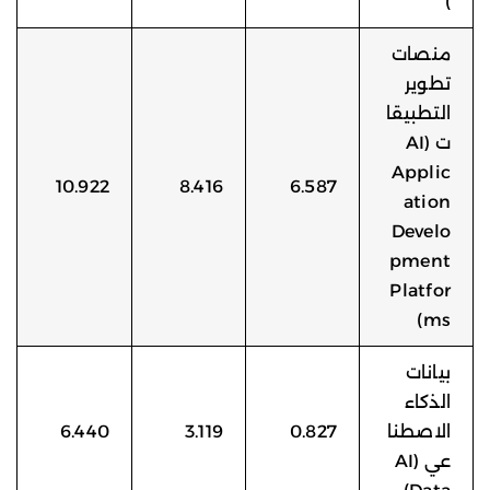
)
منصات
تطوير
التطبيقا
ت (AI
Applic
10.922
8.416
6.587
ation
Develo
pment
Platfor
ms)
بيانات
الذكاء
الاصطنا
0.827
3.119
6.440
عي (AI