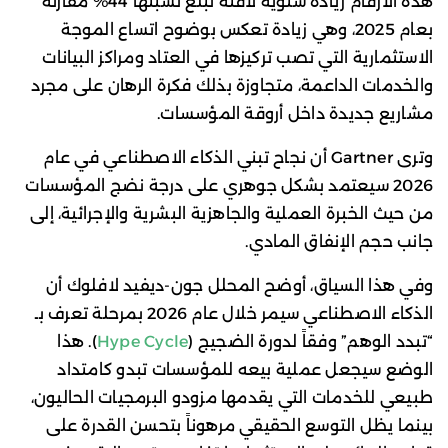
هذه الأرقام زيادة سنوية لافتة تبلغ نسبتها 44% مقارنة
بعام 2025، وهي زيادة تعكس بوضوح اتساع الموجة
الاستثمارية التي تصب تركيزها في العتاد ومراكز البيانات
والخدمات الداعمة، متجاوزة بذلك فكرة الرهان على مجرد
مشاريع جديدة داخل أروقة المؤسسات.
وترى Gartner أن نجاح تبني الذكاء الاصطناعي في عام
2026 سيعتمد بشكل جوهري على درجة نضج المؤسسات
من حيث الخبرة العملية والجاهزية البشرية والإجرائية، إلى
جانب حجم الإنفاق المادي.
وفي هذا السياق، أوضح المحلل جون-ديفيد لافلوك أن
الذكاء الاصطناعي سيمر خلال عام 2026 بمرحلة تعرف بـ
“تبدد الوهم” وفقاً لدورة الضجيج (
Hype Cycle
). هذا
الوضع سيجعل عملية بيعه للمؤسسات تبدو كامتداد
طبيعي للخدمات التي يقدمها مزودو البرمجيات الحاليون،
بينما يظل التوسع الحقيقي مرهوناً بتحسن القدرة على