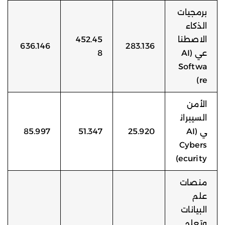
برمجيات
الذكاء
الاصطنا
452.45
636.146
283.136
عي (AI
8
Softwa
re)
الأمن
السيبران
ي (AI
25.920
51.347
85.997
Cybers
ecurity)
منصات
علم
البيانات
وتعلم