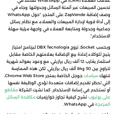
علاقات العملاء (CRM) في WhatsApp تساعد في
تحسين المبيعات عبر أتمتة الرسائل وجدولتها. وجاء في
وصف إضافة ZapVende على المتجر: “حول WhatsApp
إلى أداة قوية لإدارة المبيعات والعملاء، مع نظام رسائل
جماعية وجدولة ومتابعة العملاء في واجهة مرئية سهلة
الاستخدام”.
وبحسب Socket، تروج DBX Tecnologia لبرنامج امتياز
يتيح للوكلاء إعادة بيع الإضافة بعلامتهم الخاصة مقابل
استثمار يقارب 12 ألف ريال برازيلي، مع وعود بعوائد شهرية
تتراوح بين 30 و84 ألف ريال برازيلي. لكن هذه الممارسة
تنتهك
سياسات
جوجل الخاصة بمتجر Chrome Web Store،
التي تحظر تقديم إضافات متعددة تؤدي الوظيفة نفسها
أو تستخدم في إساءة الاستخدام. كما نشرت الشركة
مقاطع
على يوتيوب
تشرح كيفية تجاوز خوارزميات
مكافحة الرسائل
المزعجة
في WhatsApp.