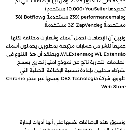
جديدة حتى 17 أكتوبر 2025. ومن أبرز الإضافات التي تم
تحديدها YouSeller (10,000 مستخدم)
وperformancemais (239 مستخدماً) وBotflow (38
مستخدماً) وZapVende (32 مستخدماً).
وتبين أن الإضافات تحمل أسماء وشعارات مختلفة لكنها
جميعاً تنشر من حسابات مرتبطة بمطورين يحملون أسماء
WL Extensão وWLExtensao، ويعتقد أن هذا التنوع في
العلامات التجارية ناتج عن نموذج امتياز تجاري يسمح
لشركاء محليين بإعادة تسمية الإضافة الأصلية التي
طورتها شركة DBX Tecnologia وبيعها عبر متجر Chrome
Web Store.
وتسوق هذه الإضافات نفسها على أنها أدوات لإدارة