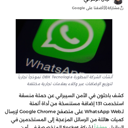
أضفنا على Google
مشاركة
أنشأت الشركة المطورة DBX Tecnologia نموذجاً تجارياً
لتوزيع الإضافات عبر وكلاء بعلامات تجارية مختلفة
كشف باحثون في الأمن السيبراني عن حملة منسقة
استخدمت 131 إضافة مستنسخة من أداة أتمتة
لـWhatsApp Web على متصفح Google Chrome لإرسال
كميات هائلة من الرسائل المزعجة إلى المستخدمين في
البرازيل.
ووفقاً
لشركة Socket المتخصصة في أمن