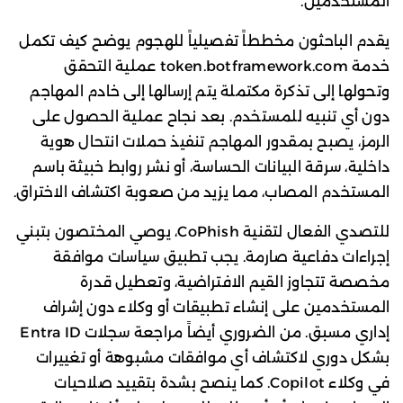
المستخدمين.
يقدم الباحثون مخططاً تفصيلياً للهجوم يوضح كيف تكمل
خدمة token.botframework.com عملية التحقق
وتحولها إلى تذكرة مكتملة يتم إرسالها إلى خادم المهاجم
دون أي تنبيه للمستخدم. بعد نجاح عملية الحصول على
الرمز، يصبح بمقدور المهاجم تنفيذ حملات انتحال هوية
داخلية، سرقة البيانات الحساسة، أو نشر روابط خبيثة باسم
المستخدم المصاب، مما يزيد من صعوبة اكتشاف الاختراق.
للتصدي الفعال لتقنية CoPhish، يوصي المختصون بتبني
إجراءات دفاعية صارمة. يجب تطبيق سياسات موافقة
مخصصة تتجاوز القيم الافتراضية، وتعطيل قدرة
المستخدمين على إنشاء تطبيقات أو وكلاء دون إشراف
إداري مسبق. من الضروري أيضاً مراجعة سجلات Entra ID
بشكل دوري لاكتشاف أي موافقات مشبوهة أو تغييرات
في وكلاء Copilot. كما ينصح بشدة بتقييد صلاحيات