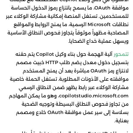
موافقة OAuth، ما يسمح بانتزاع رموز الدخول الحساسة
للمستخدمين. تستغل المنصة إمكانية مشاركة الوكلاء عبر
نطاقات Microsoft الرسمية، ما يمنح الروابط والمواقع
المصاحبة مظهراً موثوقاً يتجاوز فحوص النطاق الأساسية
ويسهل عملية خداع الضحايا.
تتمحور
آلية الهجمة حول بناء وكيل Copilot يتم حقنه
بتسجيل دخول معدل يضم طلب HTTP خبيث مصمم
لانتزاع رمز OAuth مباشرة بعد أن يمنح المستخدم
موافقته على الأذونات المطلوبة. تستغل الحملة خاصية
مشاركة الوكلاء عبر رابط يظهر ضمن النطاق الرسمي
copilotstudio.microsoft.com، وهو ما يمكن المهاجم
من تجاوز فحوص النطاق البسيطة وتوجيه الضحية
بسلاسة إلى سير عمل موافقة OAuth خادع ومصمم
بعناية.