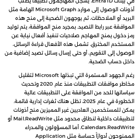
في بيئات Entra ID، يسجل المهاجمون تطبيقاً يطلب
أذونات الوصول إلى موارد Microsoft Graph الهامة مثل
البريد أو الملاحظات، ثم يوجهون الضحية إلى منح هذه
الموافقة عبر رابط التصيد. بمجرد منح الموافقة، يتم توليد
رمز دخول يمنح المهاجم صلاحيات تنفيذ أفعال نيابة عن
المستخدم المخترق. تشمل هذه الأفعال قراءة الرسائل،
الوصول إلى التقويم، أو حتى إرسال رسائل تصيد إضافية من
داخل حساب الضحية.
رغم الجهود المستمرة التي تبذلها Microsoft لتقليل
مخاطر موافقات التطبيقات منذ عام 2020 وتحديث
سياساتها للحد من الموافقة على التطبيقات عالية
الخطورة في عام 2025، تظل هناك ثغرات إدارية قائمة.
يمكن للمستخدمين العاديين غير المميزين منح أذونات
لتطبيقات داخلية لنطاق محدود مثل Mail.ReadWrite أو
Calendars.ReadWrite. أما المسؤولون والمدراء
الممنوحون أدوارًاً حساسة مثل Application