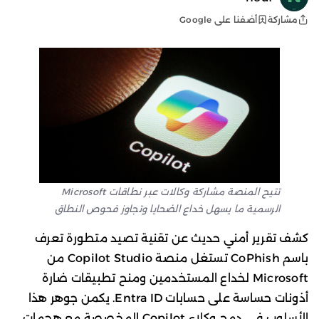
أضفنا على Google
مشاركة
تتيح المنصة مشاركة وكالات عبر نطاقات Microsoft
الرسمية ما يسهل خداع الضحايا وتجاوز فحوص النطاق
كشف تقرير أمني حديث عن تقنية تصيد متطورة تعرف
باسم CoPhish تستغل منصة Copilot Studio من
Microsoft لخداع المستخدمين ومنح تطبيقات ضارة
أذونات حساسة على حسابات Entra ID. يكمن جوهر هذا
الأسلوب في دمج وكلاء Copilot المخصصة مع هجمات