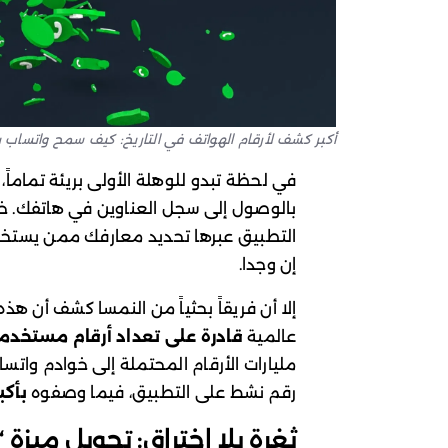
أكبر كشف لأرقام الهواتف في التاريخ: كيف سمح واتساب بتعداد 3.5 مليار رقم هاتف حو
في لحظة تبدو للوهلة الأولى بريئة تماماً
بالوصول إلى سجل العناوين في هاتفك. خط
التطبيق عبرها تحديد معارفك ممن يستخد
إن وجدا.
إلا أن فريقاً بحثياً من النمسا كشف أن ه
عالمية
قادرة على تعداد أرقام مستخدم
رقم نشط على التطبيق، فيما وصفوه
بأكب
ثغرة بلا اختراق: تحويل ميزة