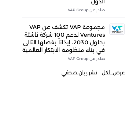
الدول
صادر عن VAP Group
مجموعة VAP تكشف عن VAP
Ventures لدعم 100 شركة ناشئة
بحلول 2030، إيذاناً بفصلها التالي
في بناء منظومة الابتكار العالمية
صادر عن VAP Group
عرض الكل
نشر بيان صحفي