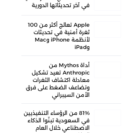
في آخر تحديثاتها الدورية
Apple تعالج أكثر من 100
ثغرة أمنية في تحديثات
لأنظمة iPhone وMac
وiPad
أداة Mythos من
Anthropic تعيد تشكيل
معادلة اكتشاف الثغرات
وتضاعف الضغط على فرق
الأمن السيبراني
81% من الرؤساء التنفيذيين
في السعودية تبنّوا الذكاء
الاصطناعي خلال العام