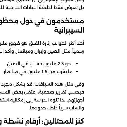
بل تعرض فقط لطبقة البيانات الخارجية لل
مستخدمون في دول محظورة، 
السيبرانية
أحد أكثر الجوانب إثارة للقلق هو ظهور م
رسمياً، مثل الصين وإيران وميانمار. وأكد ا
نحو 2.3 مليون حساب في الصين.
ما يقرب من 1.6 مليون في ميانمار.
وفي مثل هذه السياقات، قد يشكل مجرد إثبا
فبحسب تقارير صحفية، اعتقل بعض المسل
أجهزتهم. لذا تنوه الدراسة إلى إمكانية ا
واتساب سرياً داخل حدودها.
كنز للمحتالين: أرقام نشطة 