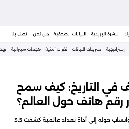
يبحث
اء
النشرة البريدية
البيانات الصحفية
من نحن
اتصل بنا
إستراتيجية
تسريبات البيانات
ثغرات أمنية
هجمات سيبرانية
تهد
ف في التاريخ: كيف سمح
خلل في ميزة “اكتشاف جهات الاتصال” في واتساب حوله إلى أداة تعداد عالمية كشفت 3.5