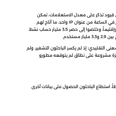
 قيود تذكر على معدل الاستعلامات، تمكن
الفريق من فحص أكثر من 100 مليون رقم في الساعة من عنوان IP واحد، ما أتاح لهم
مسح كل الأرقام المحتملة في 245 دولة وإقليماً، وخلصوا إلى حصر 3.5 مليار حساب نشط،
مستخدم.
لمعنى التقليدي؛ إذ لم يكسر الباحثون التشفير، ولم
ميزة مشروعة على نطاق لم يتوقعه مطورو
طاً، استطاع الباحثون الحصول على بيانات أخرى