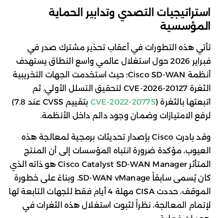
استراتيجيات التصدي وتدابير الحماية
المؤسسية
تأتي هذه التطورات في أعقاب تحذير مشترك صدر في
فبراير 2026 حول استغلال عالمي واسع النطاق يستهدف
أنظمة Cisco SD-WAN؛ حيث استخدمت الجهات التخريبية
الثغرة CVE-2026-20127 لتحقيق التسلل الأولي، ثم
اتبعتها بالثغرة (
CVE-2022-20775
بتقييم CVSS عند 7.8)
لرفع الامتيازات وضمان وجود دائم داخل الأنظمة.
وقد بادرت Cisco بإصدار تحديثات برمجية لمعالجة هذه
العيوب، مؤكدة ضرورة انتباه المؤسسات إلى أن المنتج
المتأثر Cisco Catalyst SD-WAN Manager هو ذاته الذي
كان يُسمى سابقاً SD-WAN vManage. وبناءً على خطورة
الموقف، حددت CISA مهلة 4 أيام فقط للجهات التابعة لها
لإتمام المعالجة، نظراً لثبوت استغلال هذه الثغرات في