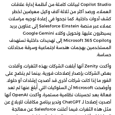
Copilot Studio لبيانات كاملة من أنظمة إدارة علاقات
العملاء، ورصد أكثر من ثلاثة آلاف وكيل معرضين لخطر
كشف أدوات داخلية. كما نجحوا في إعادة توجيه مراسلات
عملاء عبر منصة Salesforce Einstein إلى عناوين بريد
يسيطرون عليها، وتحويل وكلاء Google Gemini
وMicrosoft 365 Copilot إلى تهديدات داخلية تستهدف
المستخدمين بهجمات هندسة اجتماعية وسرقة محادثات
حساسة.
وأكدت Zenity أنها أبلغت الشركات بهذه الثغرات، وأفادت
بعض الشركات بإصدار إصلاحات فورية، بينما لم يتضح على
الفور ما إذا كانت شركات أخرى قد أصدرت إرشادات أو حلولا.
وأوضحت Microsoft أن السلوكيات التي أُبلغ عنها لم تعد
فعالة بعد تحسينات نظامية مستمرة، وأكدت OpenAI أنها
أصدرت إصلاحا لـ ChatGPT وتدير برنامج مكافآت للإبلاغ عن
مثل هذه الثغرات، فيما أعلنت Salesforce عن معالجة